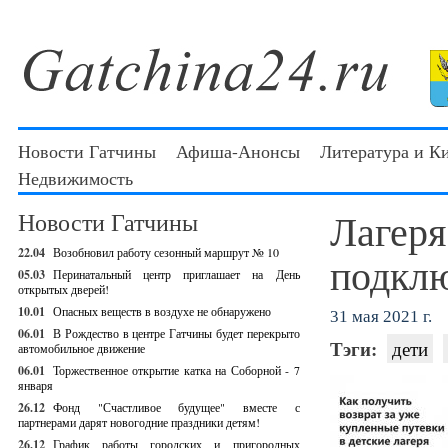
Новости Гатчины
Афиша-Анонсы
Литература и К
Недвижимость
Лагеря
Новости Гатчины
22.04
Возобновил работу сезонный маршрут № 10
подклю
05.03
Перинатальный центр приглашает на День
открытых дверей!
10.01
Опасных веществ в воздухе не обнаружено
31 мая 2021 г.
06.01
В Рождество в центре Гатчины будет перекрыто
Тэги:
дети
автомобильное движение
06.01
Торжественное открытие катка на Соборной - 7
января
26.12
Фонд "Счастливое будущее" вместе с
партнерами дарят новогодние праздники детям!
26.12
График работы городских и пригородных