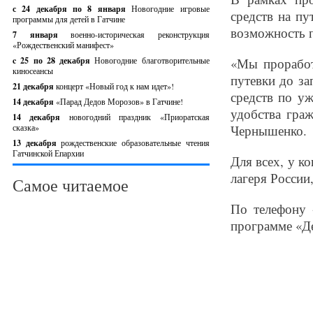
с 24 декабря по 8 января
Новогодние игровые
средств на пу
программы для детей в Гатчине
возможность п
7 января
военно-историческая реконструкция
«Рождественский манифест»
c 25 по 28 декабря
Новогодние благотворительные
«Мы проработ
киносеансы
путевки до за
21 декабря
концерт «Новый год к нам идет»!
средств по у
14 декабря
«Парад Дедов Морозов» в Гатчине!
удобства гра
14 декабря
новогодний праздник «Приоратская
сказка»
Чернышенко.
13 декабря
рождественские образовательные чтения
Гатчинской Епархии
Для всех, у к
лагеря России,
Самое читаемое
По телефону 
программе «Де