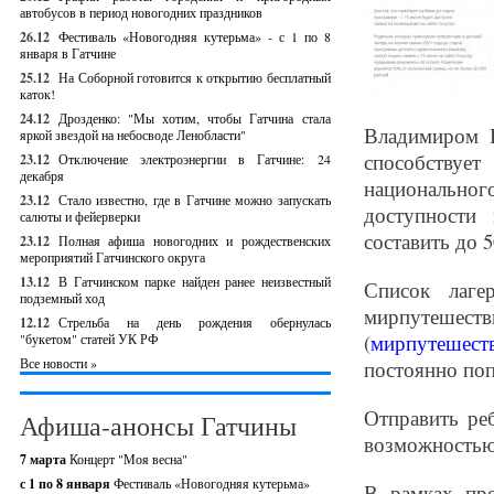
автобусов в период новогодних праздников
26.12
Фестиваль «Новогодняя кутерьма» - с 1 по 8
января в Гатчине
25.12
На Соборной готовится к открытию бесплатный
каток!
24.12
Дрозденко: "Мы хотим, чтобы Гатчина стала
Владимиром 
яркой звездой на небосводе Ленобласти"
способствуе
23.12
Отключение электроэнергии в Гатчине: 24
декабря
национальног
23.12
Стало известно, где в Гатчине можно запускать
доступности
салюты и фейерверки
составить до 
23.12
Полная афиша новогодних и рождественских
мероприятий Гатчинского округа
13.12
В Гатчинском парке найден ранее неизвестный
Список лаге
подземный ход
мирпутешес
12.12
Стрельба на день рождения обернулась
(
мирпутешестви
"букетом" статей УК РФ
Все новости »
постоянно поп
Отправить реб
Афиша-анонсы Гатчины
возможностью 
7 марта
Концерт "Моя весна"
с 1 по 8 января
Фестиваль «Новогодняя кутерьма»
В рамках про