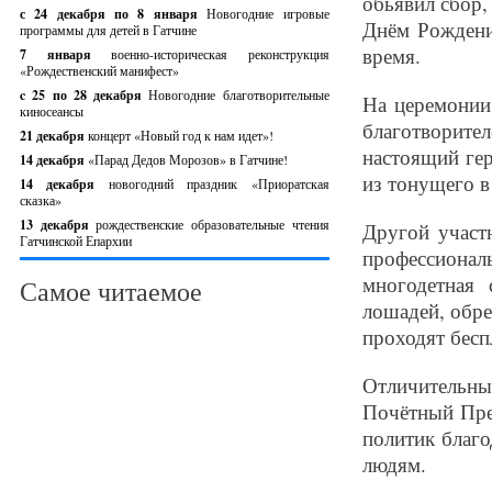
обьявил сбор,
с 24 декабря по 8 января
Новогодние игровые
Днём Рождени
программы для детей в Гатчине
время.
7 января
военно-историческая реконструкция
«Рождественский манифест»
c 25 по 28 декабря
Новогодние благотворительные
На церемонии 
киносеансы
благотворит
21 декабря
концерт «Новый год к нам идет»!
настоящий ге
14 декабря
«Парад Дедов Морозов» в Гатчине!
из тонущего в
14 декабря
новогодний праздник «Приоратская
сказка»
13 декабря
рождественские образовательные чтения
Другой участ
Гатчинской Епархии
профессиона
многодетная 
Самое читаемое
лошадей, обре
проходят бесп
Отличительн
Почётный Пре
политик благо
людям.