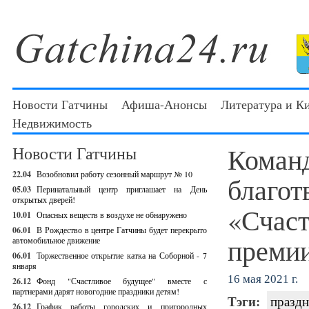
Новости Гатчины
Афиша-Анонсы
Литература и К
Недвижимость
Коман
Новости Гатчины
22.04
Возобновил работу сезонный маршрут № 10
благот
05.03
Перинатальный центр приглашает на День
открытых дверей!
«Счаст
10.01
Опасных веществ в воздухе не обнаружено
06.01
В Рождество в центре Гатчины будет перекрыто
преми
автомобильное движение
06.01
Торжественное открытие катка на Соборной - 7
января
16 мая 2021 г.
26.12
Фонд "Счастливое будущее" вместе с
партнерами дарят новогодние праздники детям!
Тэги:
праздн
26.12
График работы городских и пригородных