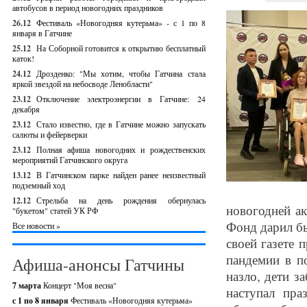
автобусов в период новогодних праздников
26.12
Фестиваль «Новогодняя кутерьма» - с 1 по 8
января в Гатчине
25.12
На Соборной готовится к открытию бесплатный
каток!
24.12
Дрозденко: "Мы хотим, чтобы Гатчина стала
яркой звездой на небосводе Ленобласти"
23.12
Отключение электроэнергии в Гатчине: 24
декабря
23.12
Стало известно, где в Гатчине можно запускать
салюты и фейерверки
23.12
Полная афиша новогодних и рождественских
мероприятий Гатчинского округа
13.12
В Гатчинском парке найден ранее неизвестный
подземный ход
12.12
Стрельба на день рождения обернулась
новогодней а
"букетом" статей УК РФ
Фонд дарил б
Все новости »
своей газете 
пандемии в п
Афиша-анонсы Гатчины
назло, дети з
7 марта
Концерт "Моя весна"
наступал пр
с 1 по 8 января
Фестиваль «Новогодняя кутерьма»