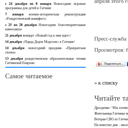
апреля этого г
с 24 декабря по 8 января
Новогодние игровые
программы для детей в Гатчине
7 января
военно-историческая реконструкция
«Рождественский манифест»
c 25 по 28 декабря
Новогодние благотворительные
киносеансы
21 декабря
концерт «Новый год к нам идет»!
Пресс-служба 
14 декабря
«Парад Дедов Морозов» в Гатчине!
14 декабря
новогодний праздник «Приоратская
Просмотров: 
сказка»
13 декабря
рождественские образовательные чтения
Гатчинской Епархии
Поделиться…
Самое читаемое
» к списку
Читайте т
Дрозденко: "Мы хотим,
Жительница Гатчины по
Ветеран СВО из Гатчин
На повестке дня - экол