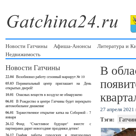
Новости Гатчины
Афиша-Анонсы
Литература и К
Недвижимость
В обла
Новости Гатчины
22.04
Возобновил работу сезонный маршрут № 10
появит
05.03
Перинатальный центр приглашает на День
открытых дверей!
кварта
10.01
Опасных веществ в воздухе не обнаружено
06.01
В Рождество в центре Гатчины будет перекрыто
автомобильное движение
27 апреля 2021 г
06.01
Торжественное открытие катка на Соборной - 7
января
Тэги:
Гатчин
26.12
Фонд "Счастливое будущее" вместе с
партнерами дарят новогодние праздники детям!
26.12
График работы городских и пригородных