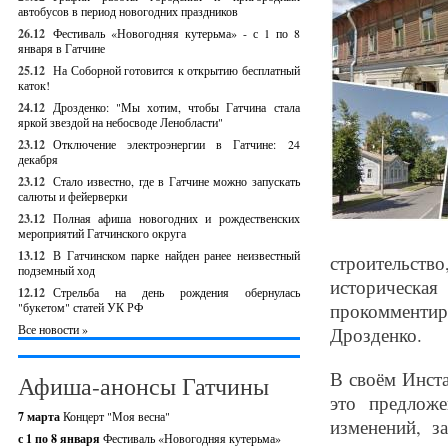
автобусов в период новогодних праздников
26.12
Фестиваль «Новогодняя кутерьма» - с 1 по 8
января в Гатчине
25.12
На Соборной готовится к открытию бесплатный
каток!
24.12
Дрозденко: "Мы хотим, чтобы Гатчина стала
яркой звездой на небосводе Ленобласти"
23.12
Отключение электроэнергии в Гатчине: 24
декабря
23.12
Стало известно, где в Гатчине можно запускать
салюты и фейерверки
23.12
Полная афиша новогодних и рождественских
мероприятий Гатчинского округа
13.12
В Гатчинском парке найден ранее неизвестный
строительство
подземный ход
историческа
12.12
Стрельба на день рождения обернулась
прокомменти
"букетом" статей УК РФ
Все новости »
Дрозденко.
В своём Инста
Афиша-анонсы Гатчины
это предлож
7 марта
Концерт "Моя весна"
изменений, з
с 1 по 8 января
Фестиваль «Новогодняя кутерьма»