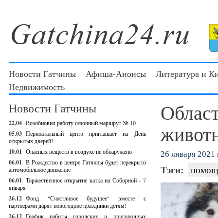
Новости Гатчины
Афиша-Анонсы
Литература и К
Недвижимость
Област
Новости Гатчины
22.04
Возобновил работу сезонный маршрут № 10
живот
05.03
Перинатальный центр приглашает на День
открытых дверей!
10.01
Опасных веществ в воздухе не обнаружено
26 января 2021 г
06.01
В Рождество в центре Гатчины будет перекрыто
Тэги:
помощ
автомобильное движение
06.01
Торжественное открытие катка на Соборной - 7
января
26.12
Фонд "Счастливое будущее" вместе с
партнерами дарят новогодние праздники детям!
26.12
График работы городских и пригородных