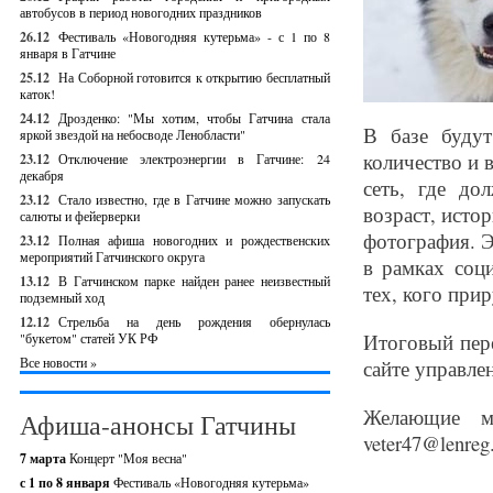
автобусов в период новогодних праздников
26.12
Фестиваль «Новогодняя кутерьма» - с 1 по 8
января в Гатчине
25.12
На Соборной готовится к открытию бесплатный
каток!
24.12
Дрозденко: "Мы хотим, чтобы Гатчина стала
В базе будут
яркой звездой на небосводе Ленобласти"
количество и 
23.12
Отключение электроэнергии в Гатчине: 24
декабря
сеть, где до
23.12
Стало известно, где в Гатчине можно запускать
возраст, исто
салюты и фейерверки
фотография. 
23.12
Полная афиша новогодних и рождественских
мероприятий Гатчинского округа
в рамках соц
13.12
В Гатчинском парке найден ранее неизвестный
тех, кого при
подземный ход
12.12
Стрельба на день рождения обернулась
Итоговый пер
"букетом" статей УК РФ
Все новости »
сайте управле
Желающие м
Афиша-анонсы Гатчины
veter47@lenre
7 марта
Концерт "Моя весна"
с 1 по 8 января
Фестиваль «Новогодняя кутерьма»