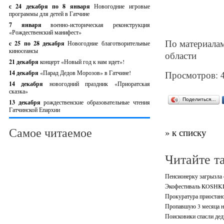
с 24 декабря по 8 января
Новогодние игровые
программы для детей в Гатчине
7 января
военно-историческая реконструкция
«Рождественский манифест»
По материалам
c 25 по 28 декабря
Новогодние благотворительные
киносеансы
области
21 декабря
концерт «Новый год к нам идет»!
14 декабря
«Парад Дедов Морозов» в Гатчине!
Просмотров: 
14 декабря
новогодний праздник «Приоратская
сказка»
Поделиться…
13 декабря
рождественские образовательные чтения
Гатчинской Епархии
Самое читаемое
» к списку
Читайте т
Пенсионерку загрызла 
Экофестиваль KOSHKI-
Прокуратура приостано
Пропавшую 3 месяца н
Поисковики спасли дед