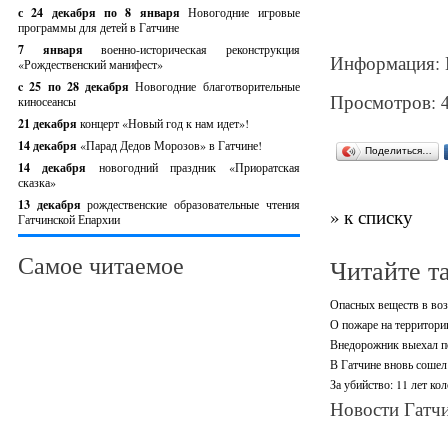
с 24 декабря по 8 января
Новогодние игровые
программы для детей в Гатчине
7 января
военно-историческая реконструкция
Информация: 
«Рождественский манифест»
c 25 по 28 декабря
Новогодние благотворительные
Просмотров: 
киносеансы
21 декабря
концерт «Новый год к нам идет»!
14 декабря
«Парад Дедов Морозов» в Гатчине!
Поделиться…
14 декабря
новогодний праздник «Приоратская
сказка»
13 декабря
рождественские образовательные чтения
» к списку
Гатчинской Епархии
Самое читаемое
Читайте т
Опасных веществ в воз
О пожаре на территори
Внедорожник выехал по
В Гатчине вновь сошел 
За убийство: 11 лет ко
Новости Гатчи