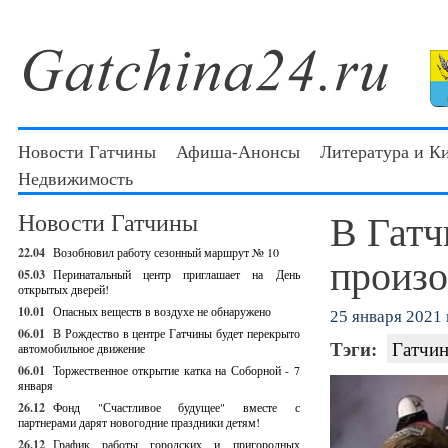
Новости Гатчины
Афиша-Анонсы
Литература и К
Недвижимость
В Гатч
Новости Гатчины
22.04
Возобновил работу сезонный маршрут № 10
произо
05.03
Перинатальный центр приглашает на День
открытых дверей!
10.01
Опасных веществ в воздухе не обнаружено
25 января 2021 г
06.01
В Рождество в центре Гатчины будет перекрыто
Тэги:
Гатчин
автомобильное движение
06.01
Торжественное открытие катка на Соборной - 7
января
26.12
Фонд "Счастливое будущее" вместе с
партнерами дарят новогодние праздники детям!
26.12
График работы городских и пригородных