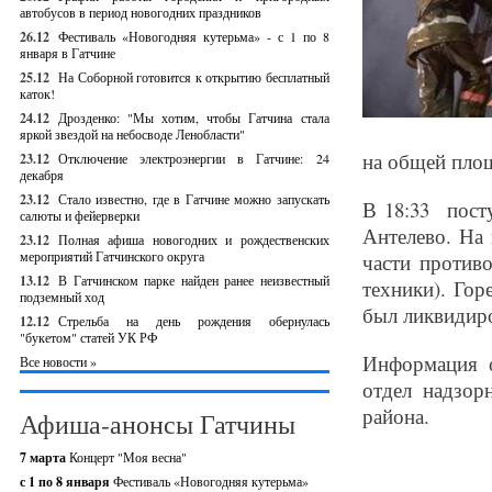
автобусов в период новогодних праздников
26.12
Фестиваль «Новогодняя кутерьма» - с 1 по 8
января в Гатчине
25.12
На Соборной готовится к открытию бесплатный
каток!
24.12
Дрозденко: "Мы хотим, чтобы Гатчина стала
яркой звездой на небосводе Ленобласти"
на общей площ
23.12
Отключение электроэнергии в Гатчине: 24
декабря
23.12
Стало известно, где в Гатчине можно запускать
В 18:33 пост
салюты и фейерверки
Антелево. На
23.12
Полная афиша новогодних и рождественских
мероприятий Гатчинского округа
части против
13.12
В Гатчинском парке найден ранее неизвестный
техники). Го
подземный ход
был ликвидир
12.12
Стрельба на день рождения обернулась
"букетом" статей УК РФ
Информация о
Все новости »
отдел надзор
района.
Афиша-анонсы Гатчины
7 марта
Концерт "Моя весна"
с 1 по 8 января
Фестиваль «Новогодняя кутерьма»