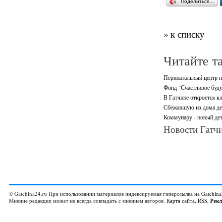
Поделиться…
» к списку
Читайте т
Перинатальный центр п
Фонд "Счастливое буду
В Гатчине откроется кл
Сбежавшую из дома де
Коммунару - новый дет
Новости Гатчи
© Gatchina24.ru При использовании материалов индексируемая гиперссылка на
Gatchina
Мнение редакции может не всегда совпадать с мнением авторов.
Карта сайта
,
RSS
,
Рек