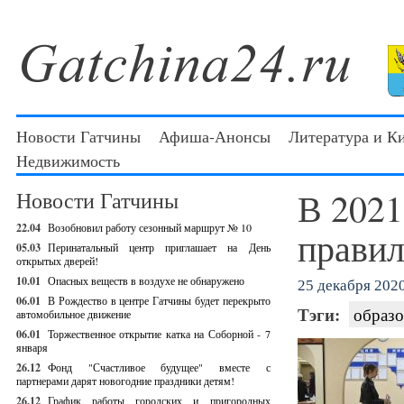
Новости Гатчины
Афиша-Анонсы
Литература и К
Недвижимость
В 2021
Новости Гатчины
22.04
Возобновил работу сезонный маршрут № 10
правил
05.03
Перинатальный центр приглашает на День
открытых дверей!
10.01
Опасных веществ в воздухе не обнаружено
25 декабря 2020
06.01
В Рождество в центре Гатчины будет перекрыто
Тэги:
образо
автомобильное движение
06.01
Торжественное открытие катка на Соборной - 7
января
26.12
Фонд "Счастливое будущее" вместе с
партнерами дарят новогодние праздники детям!
26.12
График работы городских и пригородных