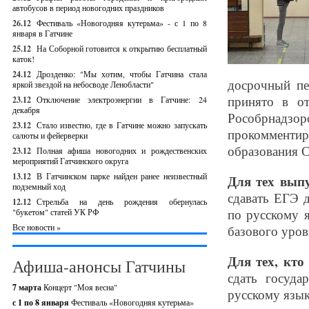
автобусов в период новогодних праздников
26.12
Фестиваль «Новогодняя кутерьма» - с 1 по 8
января в Гатчине
25.12
На Соборной готовится к открытию бесплатный
каток!
24.12
Дрозденко: "Мы хотим, чтобы Гатчина стала
досрочный пе
яркой звездой на небосводе Ленобласти"
принято в о
23.12
Отключение электроэнергии в Гатчине: 24
декабря
Рособрнадзор
23.12
Стало известно, где в Гатчине можно запускать
прокомментир
салюты и фейерверки
образования С
23.12
Полная афиша новогодних и рождественских
мероприятий Гатчинского округа
13.12
В Гатчинском парке найден ранее неизвестный
Для тех вып
подземный ход
сдавать ЕГЭ д
12.12
Стрельба на день рождения обернулась
по русскому 
"букетом" статей УК РФ
Все новости »
базового уров
Для тех, кто
Афиша-анонсы Гатчины
сдать госуда
7 марта
Концерт "Моя весна"
русскому язык
с 1 по 8 января
Фестиваль «Новогодняя кутерьма»