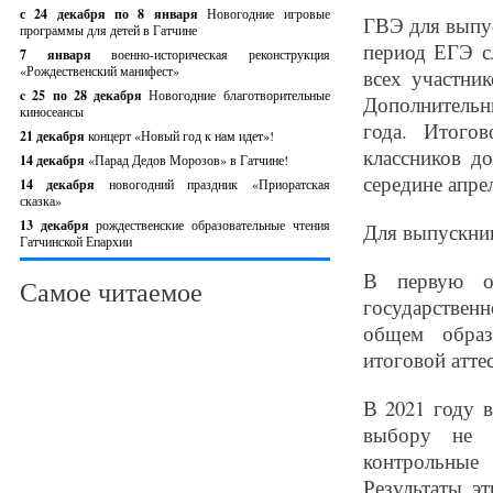
с 24 декабря по 8 января
Новогодние игровые
ГВЭ для выпус
программы для детей в Гатчине
период ЕГЭ с
7 января
военно-историческая реконструкция
«Рождественский манифест»
всех участни
c 25 по 28 декабря
Новогодние благотворительные
Дополнительн
киносеансы
года. Итого
21 декабря
концерт «Новый год к нам идет»!
классников д
14 декабря
«Парад Дедов Морозов» в Гатчине!
середине апре
14 декабря
новогодний праздник «Приоратская
сказка»
13 декабря
рождественские образовательные чтения
Для выпускни
Гатчинской Епархии
В первую оч
Самое читаемое
государственн
общем образ
итоговой атте
В 2021 году 
выбору не б
контрольные
Результаты э