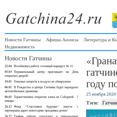
Новости Гатчины
Афиша-Анонсы
Литература и К
Недвижимость
«Грана
Новости Гатчины
22.04
Возобновил работу сезонный маршрут № 10
гатчин
05.03
Перинатальный центр приглашает на День
открытых дверей!
году п
10.01
Опасных веществ в воздухе не обнаружено
06.01
В Рождество в центре Гатчины будет перекрыто
автомобильное движение
25 ноября 2020 
06.01
Торжественное открытие катка на Соборной - 7
января
Тэги:
Гатчин
26.12
Фонд "Счастливое будущее" вместе с
партнерами дарят новогодние праздники детям!
26.12
График работы городских и пригородных