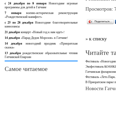
с 24 декабря по 8 января
Новогодние игровые
программы для детей в Гатчине
Просмотров: 
7 января
военно-историческая реконструкция
«Рождественский манифест»
Поделиться…
c 25 по 28 декабря
Новогодние благотворительные
киносеансы
21 декабря
концерт «Новый год к нам идет»!
» к списку
14 декабря
«Парад Дедов Морозов» в Гатчине!
14 декабря
новогодний праздник «Приоратская
сказка»
Читайте т
13 декабря
рождественские образовательные чтения
Гатчинской Епархии
Фестиваль «Новогодняя 
Экофестиваль KOSHKI-
Самое читаемое
Гатчинская филармони
Фестиваль «Лето.Парк.
В Приоратском парке п
Новости Гатчи