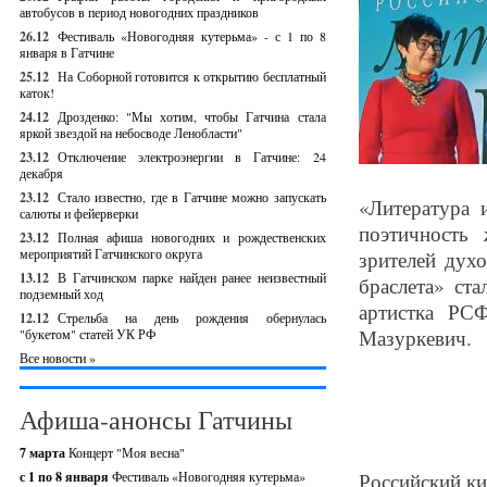
автобусов в период новогодних праздников
26.12
Фестиваль «Новогодняя кутерьма» - с 1 по 8
января в Гатчине
25.12
На Соборной готовится к открытию бесплатный
каток!
24.12
Дрозденко: "Мы хотим, чтобы Гатчина стала
яркой звездой на небосводе Ленобласти"
23.12
Отключение электроэнергии в Гатчине: 24
декабря
23.12
Стало известно, где в Гатчине можно запускать
«Литература 
салюты и фейерверки
поэтичность 
23.12
Полная афиша новогодних и рождественских
мероприятий Гатчинского округа
зрителей дух
13.12
В Гатчинском парке найден ранее неизвестный
браслета» ст
подземный ход
артистка РС
12.12
Стрельба на день рождения обернулась
Мазуркевич.
"букетом" статей УК РФ
Все новости »
Афиша-анонсы Гатчины
7 марта
Концерт "Моя весна"
с 1 по 8 января
Фестиваль «Новогодняя кутерьма»
Российский ки