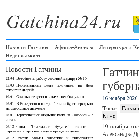
Новости Гатчины
Афиша-Анонсы
Литература и К
Недвижимость
Гатчин
Новости Гатчины
22.04
Возобновил работу сезонный маршрут № 10
губерн
05.03
Перинатальный центр приглашает на День
открытых дверей!
10.01
Опасных веществ в воздухе не обнаружено
16 ноября 2020 
06.01
В Рождество в центре Гатчины будет перекрыто
Тэги:
Гатчин
автомобильное движение
Кино
06.01
Торжественное открытие катка на Соборной - 7
января
19 ноября сос
26.12
Фонд "Счастливое будущее" вместе с
партнерами дарят новогодние праздники детям!
Александра Др
26.12
График работы городских и пригородных