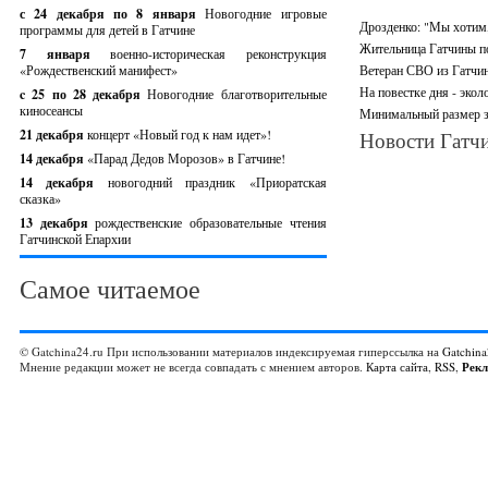
с 24 декабря по 8 января
Новогодние игровые
Дрозденко: "Мы хотим,
программы для детей в Гатчине
Жительница Гатчины по
7 января
военно-историческая реконструкция
«Рождественский манифест»
Ветеран СВО из Гатчин
На повестке дня - экол
c 25 по 28 декабря
Новогодние благотворительные
киносеансы
Минимальный размер за
21 декабря
концерт «Новый год к нам идет»!
Новости Гатчи
14 декабря
«Парад Дедов Морозов» в Гатчине!
14 декабря
новогодний праздник «Приоратская
сказка»
13 декабря
рождественские образовательные чтения
Гатчинской Епархии
Самое читаемое
© Gatchina24.ru При использовании материалов индексируемая гиперссылка на
Gatchina
Мнение редакции может не всегда совпадать с мнением авторов.
Карта сайта
,
RSS
,
Рек