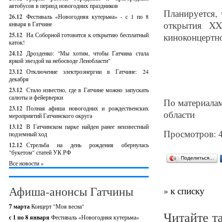
автобусов в период новогодних праздников
Планируется, 
26.12
Фестиваль «Новогодняя кутерьма» - с 1 по 8
открытия XX
января в Гатчине
25.12
На Соборной готовится к открытию бесплатный
киноконцертно
каток!
24.12
Дрозденко: "Мы хотим, чтобы Гатчина стала
яркой звездой на небосводе Ленобласти"
23.12
Отключение электроэнергии в Гатчине: 24
декабря
23.12
Стало известно, где в Гатчине можно запускать
салюты и фейерверки
По материалам
23.12
Полная афиша новогодних и рождественских
области
мероприятий Гатчинского округа
13.12
В Гатчинском парке найден ранее неизвестный
Просмотров: 
подземный ход
12.12
Стрельба на день рождения обернулась
"букетом" статей УК РФ
Поделиться…
Все новости »
Афиша-анонсы Гатчины
» к списку
7 марта
Концерт "Моя весна"
Читайте т
с 1 по 8 января
Фестиваль «Новогодняя кутерьма»