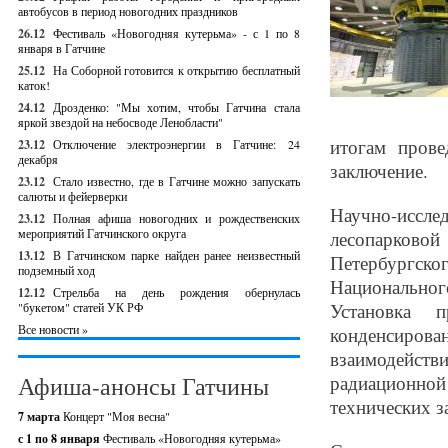
автобусов в период новогодних праздников
26.12
Фестиваль «Новогодняя кутерьма» - с 1 по 8
января в Гатчине
25.12
На Соборной готовится к открытию бесплатный
каток!
24.12
Дрозденко: "Мы хотим, чтобы Гатчина стала
яркой звездой на небосводе Ленобласти"
итогам прове
23.12
Отключение электроэнергии в Гатчине: 24
декабря
заключение.
23.12
Стало известно, где в Гатчине можно запускать
салюты и фейерверки
Научно-иссл
23.12
Полная афиша новогодних и рождественских
мероприятий Гатчинского округа
лесопарков
13.12
В Гатчинском парке найден ранее неизвестный
Петербургско
подземный ход
Национальног
12.12
Стрельба на день рождения обернулась
Установка 
"букетом" статей УК РФ
Все новости »
конденсиров
взаимодейств
Афиша-анонсы Гатчины
радиационной
технических з
7 марта
Концерт "Моя весна"
с 1 по 8 января
Фестиваль «Новогодняя кутерьма»