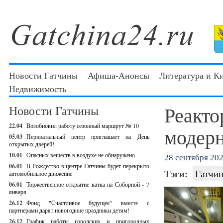
Новости Гатчины
Афиша-Анонсы
Литература и К
Недвижимость
Реакт
Новости Гатчины
22.04
Возобновил работу сезонный маршрут № 10
модер
05.03
Перинатальный центр приглашает на День
открытых дверей!
10.01
Опасных веществ в воздухе не обнаружено
28 сентября 202
06.01
В Рождество в центре Гатчины будет перекрыто
Тэги:
Гатчин
автомобильное движение
06.01
Торжественное открытие катка на Соборной - 7
января
26.12
Фонд "Счастливое будущее" вместе с
партнерами дарят новогодние праздники детям!
26.12
График работы городских и пригородных