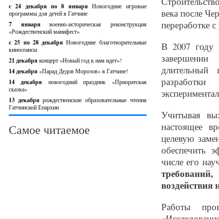
Строительство
с 24 декабря по 8 января
Новогодние игровые
века после Че
программы для детей в Гатчине
переработке с
7 января
военно-историческая реконструкция
«Рождественский манифест»
c 25 по 28 декабря
Новогодние благотворительные
В 2007 году 
киносеансы
завершении 
21 декабря
концерт «Новый год к нам идет»!
длительный 
14 декабря
«Парад Дедов Морозов» в Гатчине!
разработки
14 декабря
новогодний праздник «Приоратская
сказка»
эксперимента
13 декабря
рождественские образовательные чтения
Гатчинской Епархии
Учитывая вы
настоящее в
Самое читаемое
целевую заме
обеспечить э
числе его на
требований
воздействия 
Работы про
«Исследовани