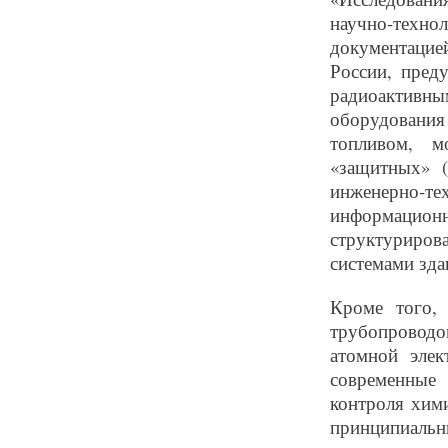
научно-технол
документацие
России, пред
радиоактивны
оборудования
топливом, м
«защитных» 
инженерно-
информацио
структуриро
системами зда
Кроме того,
трубопровод
атомной элек
современные 
контроля хими
принципиальн