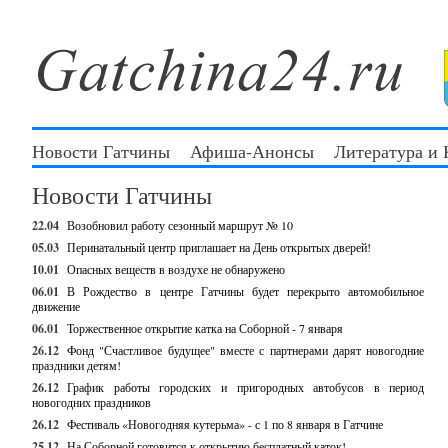
Новости Гатчины
Афиша-Анонсы
Литература и
Новости Гатчины
22.04
Возобновил работу сезонный маршрут № 10
05.03
Перинатальный центр приглашает на День открытых дверей!
10.01
Опасных веществ в воздухе не обнаружено
06.01
В Рождество в центре Гатчины будет перекрыто автомобильное
движение
06.01
Торжественное открытие катка на Соборной - 7 января
26.12
Фонд "Счастливое будущее" вместе с партнерами дарят новогодние
праздники детям!
26.12
График работы городских и пригородных автобусов в период
новогодних праздников
26.12
Фестиваль «Новогодняя кутерьма» - с 1 по 8 января в Гатчине
25.12
На Соборной готовится к открытию бесплатный каток!