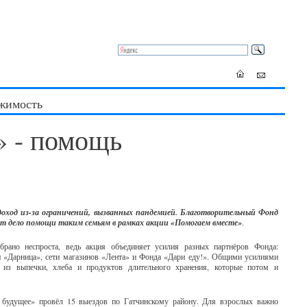
жимость
» - помощь
доход из-за ограничений, вызванных пандемией. Благотворительный Фонд
т дело помощи таким семьям в рамках акции «Помогаем вместе»
.
рано неспроста, ведь акция объединяет усилия разных партнёров Фонда:
и «Дарница», сети магазинов «Лента» и Фонда «Дари еду!». Общими усилиями
 из выпечки, хлеба и продуктов длительного хранения, которые потом и
 будущее» провёл 15 выездов по Гатчинскому району. Для взрослых важно