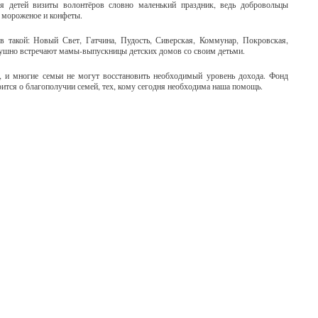
я детей визиты волонтёров словно маленький праздник, ведь добровольцы
, мороженое и конфеты.
 такой: Новый Свет, Гатчина, Пудость, Сиверская, Коммунар, Покровская,
душно встречают мамы-выпускницы детских домов со своим детьми.
а, и многие семьи не могут восстановить необходимый уровень дохода. Фонд
оится о благополучии семей, тех, кому сегодня необходима наша помощь.