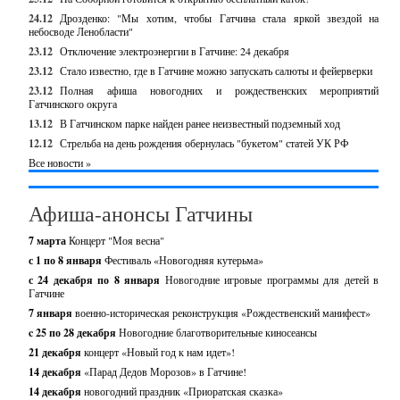
24.12
Дрозденко: "Мы хотим, чтобы Гатчина стала яркой звездой на
небосводе Ленобласти"
23.12
Отключение электроэнергии в Гатчине: 24 декабря
23.12
Стало известно, где в Гатчине можно запускать салюты и фейерверки
23.12
Полная афиша новогодних и рождественских мероприятий
Гатчинского округа
13.12
В Гатчинском парке найден ранее неизвестный подземный ход
12.12
Стрельба на день рождения обернулась "букетом" статей УК РФ
Все новости »
Афиша-анонсы Гатчины
7 марта
Концерт "Моя весна"
с 1 по 8 января
Фестиваль «Новогодняя кутерьма»
с 24 декабря по 8 января
Новогодние игровые программы для детей в
Гатчине
7 января
военно-историческая реконструкция «Рождественский манифест»
c 25 по 28 декабря
Новогодние благотворительные киносеансы
21 декабря
концерт «Новый год к нам идет»!
14 декабря
«Парад Дедов Морозов» в Гатчине!
14 декабря
новогодний праздник «Приоратская сказка»