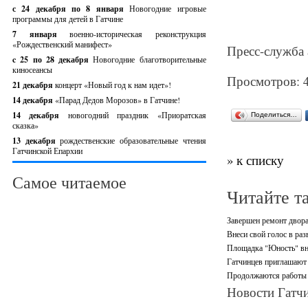
с 24 декабря по 8 января
Новогодние игровые
программы для детей в Гатчине
7 января
военно-историческая реконструкция
«Рождественский манифест»
Пресс-служба 
c 25 по 28 декабря
Новогодние благотворительные
киносеансы
Просмотров: 
21 декабря
концерт «Новый год к нам идет»!
14 декабря
«Парад Дедов Морозов» в Гатчине!
14 декабря
новогодний праздник «Приоратская
Поделиться…
сказка»
13 декабря
рождественские образовательные чтения
Гатчинской Епархии
» к списку
Самое читаемое
Читайте т
Завершен ремонт двора
Внеси свой голос в раз
Площадка "Юность" вно
Гатчинцев приглашают 
Продолжаются работы п
Новости Гатчи