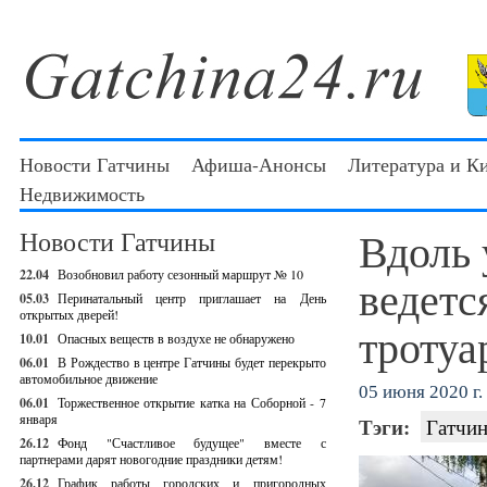
Новости Гатчины
Афиша-Анонсы
Литература и К
Недвижимость
Вдоль
Новости Гатчины
22.04
Возобновил работу сезонный маршрут № 10
ведетс
05.03
Перинатальный центр приглашает на День
открытых дверей!
тротуа
10.01
Опасных веществ в воздухе не обнаружено
06.01
В Рождество в центре Гатчины будет перекрыто
автомобильное движение
05 июня 2020 г.
06.01
Торжественное открытие катка на Соборной - 7
января
Тэги:
Гатчин
26.12
Фонд "Счастливое будущее" вместе с
партнерами дарят новогодние праздники детям!
26.12
График работы городских и пригородных