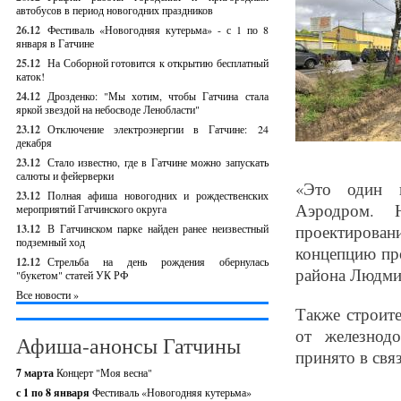
автобусов в период новогодних праздников
26.12
Фестиваль «Новогодняя кутерьма» - с 1 по 8
января в Гатчине
25.12
На Соборной готовится к открытию бесплатный
каток!
24.12
Дрозденко: "Мы хотим, чтобы Гатчина стала
яркой звездой на небосводе Ленобласти"
23.12
Отключение электроэнергии в Гатчине: 24
декабря
23.12
Стало известно, где в Гатчине можно запускать
салюты и фейерверки
«Это один и
23.12
Полная афиша новогодних и рождественских
Аэродром. 
мероприятий Гатчинского округа
проектирован
13.12
В Гатчинском парке найден ранее неизвестный
подземный ход
концепцию про
12.12
Стрельба на день рождения обернулась
района Людми
"букетом" статей УК РФ
Все новости »
Также строит
от железнод
Афиша-анонсы Гатчины
принято в свя
7 марта
Концерт "Моя весна"
с 1 по 8 января
Фестиваль «Новогодняя кутерьма»