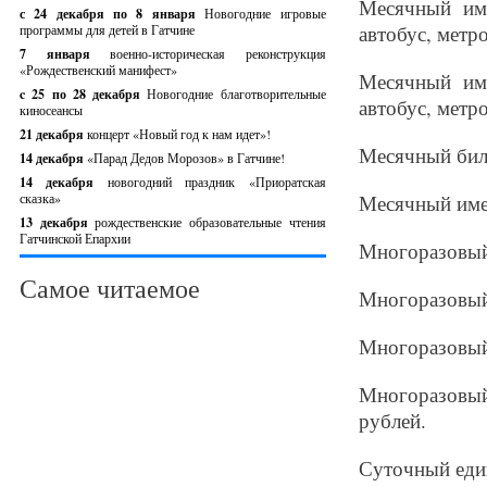
Месячный име
с 24 декабря по 8 января
Новогодние игровые
автобус, метро
программы для детей в Гатчине
7 января
военно-историческая реконструкция
«Рождественский манифест»
Месячный име
c 25 по 28 декабря
Новогодние благотворительные
автобус, метро
киносеансы
21 декабря
концерт «Новый год к нам идет»!
Месячный биле
14 декабря
«Парад Дедов Морозов» в Гатчине!
14 декабря
новогодний праздник «Приоратская
сказка»
Месячный имен
13 декабря
рождественские образовательные чтения
Гатчинской Епархии
Многоразовый 
Самое читаемое
Многоразовый 
Многоразовый 
Многоразовый 
рублей.
Суточный един