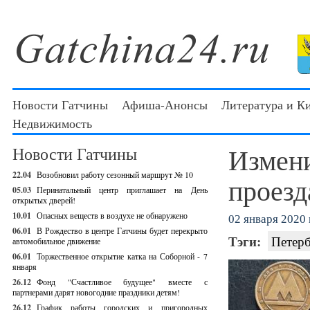
Новости Гатчины
Афиша-Анонсы
Литература и К
Недвижимость
Измени
Новости Гатчины
22.04
Возобновил работу сезонный маршрут № 10
проезд
05.03
Перинатальный центр приглашает на День
открытых дверей!
10.01
Опасных веществ в воздухе не обнаружено
02 января 2020 г
06.01
В Рождество в центре Гатчины будет перекрыто
Тэги:
Петер
автомобильное движение
06.01
Торжественное открытие катка на Соборной - 7
января
26.12
Фонд "Счастливое будущее" вместе с
партнерами дарят новогодние праздники детям!
26.12
График работы городских и пригородных