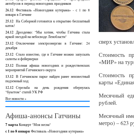
автобусов в период новогодних праздников
26.12
Фестиваль «Новогодняя кутерьма» - с 1 по 8
января в Гатчине
25.12
На Соборной готовится к открытию бесплатный
каток!
24.12
Дрозденко: "Мы хотим, чтобы Гатчина стала
яркой звездой на небосводе Ленобласти"
сверх установ
23.12
Отключение электроэнергии в Гатчине: 24
декабря
Стоимость пр
23.12
Стало известно, где в Гатчине можно запускать
салюты и фейерверки
«МИР» на турн
23.12
Полная афиша новогодних и рождественских
мероприятий Гатчинского округа
Стоимость п
13.12
В Гатчинском парке найден ранее неизвестный
подземный ход
карты «Единая
12.12
Стрельба на день рождения обернулась
"букетом" статей УК РФ
Месячный еди
Все новости »
рублей.
Афиша-анонсы Гатчины
Месячный имен
метро) – 623 р
7 марта
Концерт "Моя весна"
с 1 по 8 января
Фестиваль «Новогодняя кутерьма»