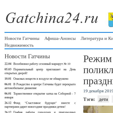
Новости Гатчины
Афиша-Анонсы
Литература и К
Недвижимость
Режим 
Новости Гатчины
22.04
Возобновил работу сезонный маршрут № 10
поликл
05.03
Перинатальный центр приглашает на День
открытых дверей!
праздн
10.01
Опасных веществ в воздухе не обнаружено
06.01
В Рождество в центре Гатчины будет перекрыто
автомобильное движение
19 декабря 2019
06.01
Торжественное открытие катка на Соборной - 7
января
Тэги:
дети
26.12
Фонд "Счастливое будущее" вместе с
партнерами дарят новогодние праздники детям!
26.12
График работы городских и пригородных