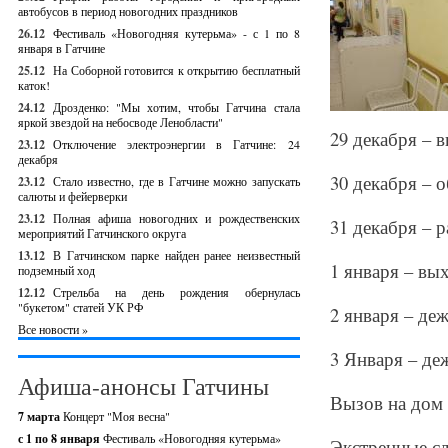
автобусов в период новогодних праздников
26.12
Фестиваль «Новогодняя кутерьма» - с 1 по 8
января в Гатчине
25.12
На Соборной готовится к открытию бесплатный
каток!
24.12
Дрозденко: "Мы хотим, чтобы Гатчина стала
яркой звездой на небосводе Ленобласти"
29 декабря – 
23.12
Отключение электроэнергии в Гатчине: 24
декабря
30 декабря – 
23.12
Стало известно, где в Гатчине можно запускать
салюты и фейерверки
23.12
Полная афиша новогодних и рождественских
31 декабря – 
мероприятий Гатчинского округа
13.12
В Гатчинском парке найден ранее неизвестный
1 января – вы
подземный ход
12.12
Стрельба на день рождения обернулась
"букетом" статей УК РФ
2 января – деж
Все новости »
3 Января – де
Афиша-анонсы Гатчины
Вызов на дом с
7 марта
Концерт "Моя весна"
с 1 по 8 января
Фестиваль «Новогодняя кутерьма»
Экстренные сл