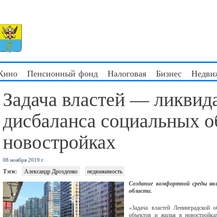
 Кино
Пенсионный фонд
Налоговая
Бизнес
Недви
Задача властей — ликвид
дисбаланса социальных о
новостройках
08 ноября 2019 г.
Тэги:
Александр Дрозденко
недвижимость
Создание комфортной среды явл
области.
«Задача властей Ленинградской 
объектов и жилья в новостройках