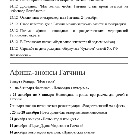
24.12
Дрозденко: "Мы хотим, чтобы Гатчина стала яркой звездой на
небосводе Ленобласти"
23.12
Отключение электроэнергии в Гатчине: 24 декабря
23.12
Стало известно, где в Гатчине можно запускать салюты и фейерверки
23.12
Полная афиша новогодних и рождественских мероприятий
Гатчинского округа
13.12
В Гатчинском парке найден ранее неизвестный подземный ход
12.12
Стрельба на день рождения обернулась "букетом" статей УК РФ
Все новости »
Афиша-анонсы Гатчины
7 марта
Концерт "Моя весна"
с 1 по 8 января
Фестиваль «Новогодняя кутерьма»
с 24 декабря по 8 января
Новогодние игровые программы для детей в
Гатчине
7 января
военно-историческая реконструкция «Рождественский манифест»
c 25 по 28 декабря
Новогодние благотворительные киносеансы
21 декабря
концерт «Новый год к нам идет»!
14 декабря
«Парад Дедов Морозов» в Гатчине!
14 декабря
новогодний праздник «Приоратская сказка»