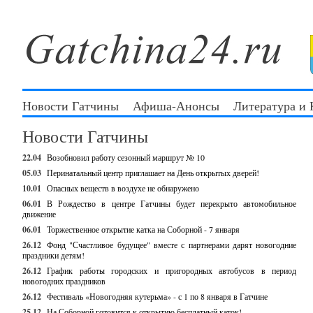
Новости Гатчины
Афиша-Анонсы
Литература и
Новости Гатчины
22.04
Возобновил работу сезонный маршрут № 10
05.03
Перинатальный центр приглашает на День открытых дверей!
10.01
Опасных веществ в воздухе не обнаружено
06.01
В Рождество в центре Гатчины будет перекрыто автомобильное
движение
06.01
Торжественное открытие катка на Соборной - 7 января
26.12
Фонд "Счастливое будущее" вместе с партнерами дарят новогодние
праздники детям!
26.12
График работы городских и пригородных автобусов в период
новогодних праздников
26.12
Фестиваль «Новогодняя кутерьма» - с 1 по 8 января в Гатчине
25.12
На Соборной готовится к открытию бесплатный каток!