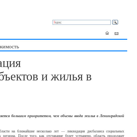
жимость
ация
бъектов и жилья в
яется большим приоритетом, чем объемы ввода жилья в Ленинградской
области на ближайшие несколько лет — ликвидация дисбаланса социальных
 региона. После того, как отставание будет устранено, область продолжит