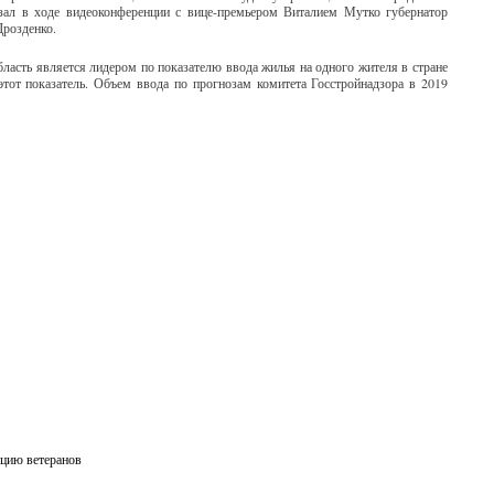
зал в ходе видеоконференции с вице-премьером Виталием Мутко губернатор
Дрозденко.
ласть является лидером по показателю ввода жилья на одного жителя в стране
этот показатель. Объем ввода по прогнозам комитета Госстройнадзора в 2019
ацию ветеранов