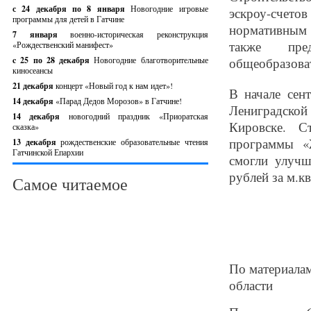
с 24 декабря по 8 января
Новогодние игровые
эскроу-счетов
программы для детей в Гатчине
нормативным 
7 января
военно-историческая реконструкция
также пред
«Рождественский манифест»
c 25 по 28 декабря
Новогодние благотворительные
общеобразоват
киносеансы
21 декабря
концерт «Новый год к нам идет»!
В начале се
14 декабря
«Парад Дедов Морозов» в Гатчине!
Лениградской
14 декабря
новогодний праздник «Приоратская
Кировске. С
сказка»
программы «
13 декабря
рождественские образовательные чтения
Гатчинской Епархии
смогли улучш
рублей за м.кв
Самое читаемое
По материалам
области