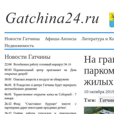
Новости Гатчины
Афиша-Анонсы
Литература и К
Недвижимость
На гра
Новости Гатчины
22.04
Возобновил работу сезонный маршрут № 10
парком
05.03
Перинатальный центр приглашает на День
открытых дверей!
жилых
10.01
Опасных веществ в воздухе не обнаружено
06.01
В Рождество в центре Гатчины будет перекрыто
автомобильное движение
10 октября 2019 
06.01
Торжественное открытие катка на Соборной - 7
января
Тэги:
Гатчин
26.12
Фонд "Счастливое будущее" вместе с
партнерами дарят новогодние праздники детям!
26.12
График работы городских и пригородных