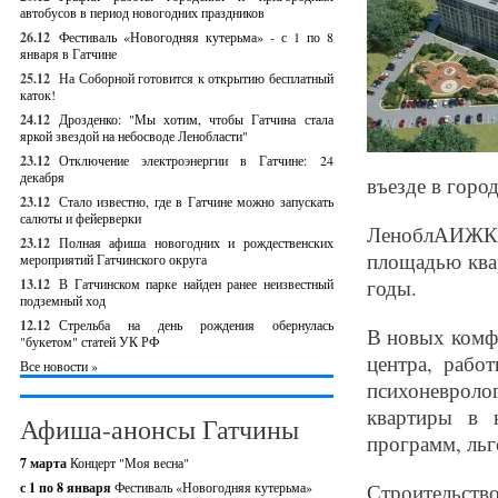
автобусов в период новогодних праздников
26.12
Фестиваль «Новогодняя кутерьма» - с 1 по 8
января в Гатчине
25.12
На Соборной готовится к открытию бесплатный
каток!
24.12
Дрозденко: "Мы хотим, чтобы Гатчина стала
яркой звездой на небосводе Ленобласти"
23.12
Отключение электроэнергии в Гатчине: 24
декабря
въезде в горо
23.12
Стало известно, где в Гатчине можно запускать
салюты и фейерверки
ЛеноблАИЖК 
23.12
Полная афиша новогодних и рождественских
площадью квар
мероприятий Гатчинского округа
годы.
13.12
В Гатчинском парке найден ранее неизвестный
подземный ход
12.12
Стрельба на день рождения обернулась
В новых комф
"букетом" статей УК РФ
центра, рабо
Все новости »
психоневрол
квартиры в 
Афиша-анонсы Гатчины
программ, льг
7 марта
Концерт "Моя весна"
с 1 по 8 января
Фестиваль «Новогодняя кутерьма»
Строительств