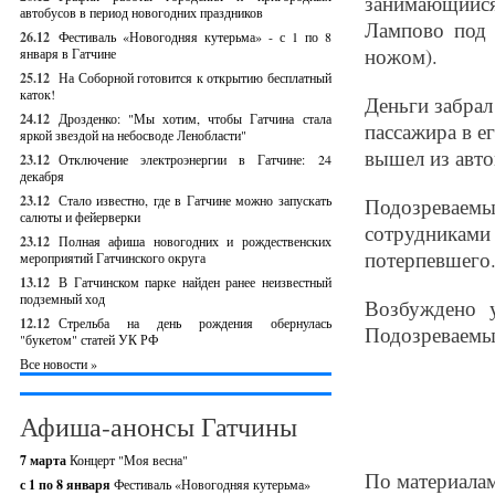
занимающийся 
автобусов в период новогодних праздников
Лампово под 
26.12
Фестиваль «Новогодняя кутерьма» - с 1 по 8
ножом).
января в Гатчине
25.12
На Соборной готовится к открытию бесплатный
каток!
Деньги забра
24.12
Дрозденко: "Мы хотим, чтобы Гатчина стала
пассажира в е
яркой звездой на небосводе Ленобласти"
вышел из авто
23.12
Отключение электроэнергии в Гатчине: 24
декабря
23.12
Стало известно, где в Гатчине можно запускать
Подозреваем
салюты и фейерверки
сотрудника
23.12
Полная афиша новогодних и рождественских
потерпевшего
мероприятий Гатчинского округа
13.12
В Гатчинском парке найден ранее неизвестный
подземный ход
Возбуждено 
12.12
Стрельба на день рождения обернулась
Подозреваемый
"букетом" статей УК РФ
Все новости »
Афиша-анонсы Гатчины
7 марта
Концерт "Моя весна"
По материала
с 1 по 8 января
Фестиваль «Новогодняя кутерьма»