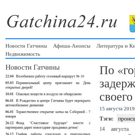
Новости Гатчины
Афиша-Анонсы
Литература и К
Недвижимость
По «го
Новости Гатчины
22.04
Возобновил работу сезонный маршрут № 10
задерж
05.03
Перинатальный центр приглашает на День
открытых дверей!
своего
10.01
Опасных веществ в воздухе не обнаружено
06.01
В Рождество в центре Гатчины будет перекрыто
автомобильное движение
15 августа 2019 
06.01
Торжественное открытие катка на Соборной - 7
января
Тэги:
проис
26.12
Фонд "Счастливое будущее" вместе с
партнерами дарят новогодние праздники детям!
14 августа 
26.12
График работы городских и пригородных