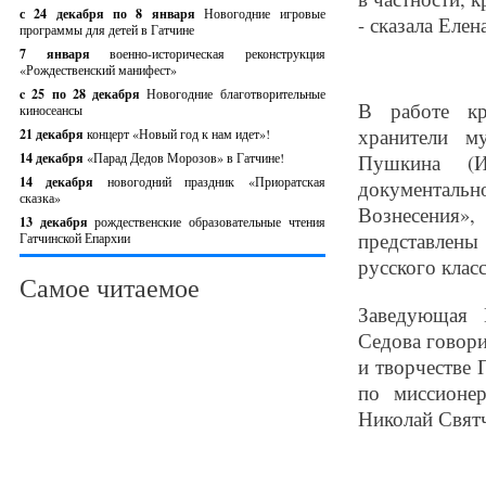
с 24 декабря по 8 января
Новогодние игровые
- сказала Еле
программы для детей в Гатчине
7 января
военно-историческая реконструкция
«Рождественский манифест»
c 25 по 28 декабря
Новогодние благотворительные
В работе кр
киносеансы
хранители м
21 декабря
концерт «Новый год к нам идет»!
14 декабря
«Парад Дедов Морозов» в Гатчине!
Пушкина (И
14 декабря
новогодний праздник «Приоратская
документальн
сказка»
Вознесения»
13 декабря
рождественские образовательные чтения
представлены
Гатчинской Епархии
русского класс
Самое читаемое
Заведующая 
Седова говори
и творчестве
по миссионе
Николай Святч