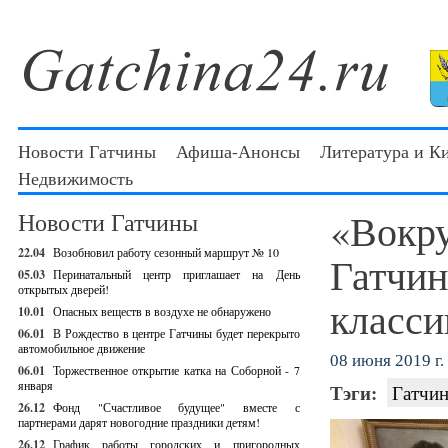
Новости Гатчины
Афиша-Анонсы
Литература и К
Недвижимость
«Вокру
Новости Гатчины
22.04
Возобновил работу сезонный маршрут № 10
Гатчин
05.03
Перинатальный центр приглашает на День
открытых дверей!
класси
10.01
Опасных веществ в воздухе не обнаружено
06.01
В Рождество в центре Гатчины будет перекрыто
автомобильное движение
08 июня 2019 г.
06.01
Торжественное открытие катка на Соборной - 7
января
Тэги:
Гатчин
26.12
Фонд "Счастливое будущее" вместе с
партнерами дарят новогодние праздники детям!
26.12
График работы городских и пригородных