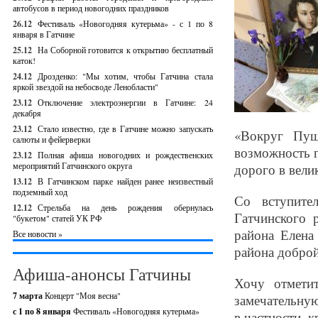
автобусов в период новогодних праздников
26.12
Фестиваль «Новогодняя кутерьма» - с 1 по 8
января в Гатчине
25.12
На Соборной готовится к открытию бесплатный
каток!
24.12
Дрозденко: "Мы хотим, чтобы Гатчина стала
яркой звездой на небосводе Ленобласти"
23.12
Отключение электроэнергии в Гатчине: 24
декабря
23.12
Стало известно, где в Гатчине можно запускать
«Вокруг Пуш
салюты и фейерверки
возможность г
23.12
Полная афиша новогодних и рождественских
мероприятий Гатчинского округа
дорого в вели
13.12
В Гатчинском парке найден ранее неизвестный
подземный ход
Со вступите
12.12
Стрельба на день рождения обернулась
Гатчинского 
"букетом" статей УК РФ
района Елена
Все новости »
района доброй
Афиша-анонсы Гатчины
Хочу отмети
7 марта
Концерт "Моя весна"
замечательную
с 1 по 8 января
Фестиваль «Новогодняя кутерьма»
в частности, к