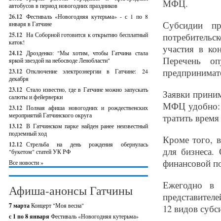
МФЦ.
автобусов в период новогодних праздников
26.12
Фестиваль «Новогодняя кутерьма» - с 1 по 8
Субсидии пр
января в Гатчине
25.12
На Соборной готовится к открытию бесплатный
потребительск
каток!
участия в ко
24.12
Дрозденко: "Мы хотим, чтобы Гатчина стала
Перечень оп
яркой звездой на небосводе Ленобласти"
предпринимате
23.12
Отключение электроэнергии в Гатчине: 24
декабря
23.12
Стало известно, где в Гатчине можно запускать
Заявки приним
салюты и фейерверки
МФЦ удобно: в
23.12
Полная афиша новогодних и рождественских
мероприятий Гатчинского округа
тратить время
13.12
В Гатчинском парке найден ранее неизвестный
подземный ход
Кроме того, 
12.12
Стрельба на день рождения обернулась
для бизнеса.
"букетом" статей УК РФ
финансовой п
Все новости »
Ежегодно в 
Афиша-анонсы Гатчины
представителе
7 марта
Концерт "Моя весна"
12 видов субс
с 1 по 8 января
Фестиваль «Новогодняя кутерьма»