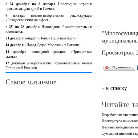
с 24 декабря по 8 января
Новогодние игровые
программы для детей в Гатчине
7 января
военно-историческая реконструкция
«Рождественский манифест»
c 25 по 28 декабря
Новогодние благотворительные
киносеансы
"Многофункци
21 декабря
концерт «Новый год к нам идет»!
муниципальны
14 декабря
«Парад Дедов Морозов» в Гатчине!
Просмотров: 
14 декабря
новогодний праздник «Приоратская
сказка»
13 декабря
рождественские образовательные чтения
Гатчинской Епархии
Поделиться…
Самое читаемое
» к списку
Читайте т
Безработным увеличили
Прокуратура приостано
Названы победители ко
Сумма погашенной зад