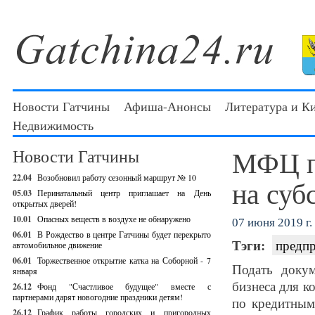
Новости Гатчины
Афиша-Анонсы
Литература и К
Недвижимость
МФЦ п
Новости Гатчины
22.04
Возобновил работу сезонный маршрут № 10
на суб
05.03
Перинатальный центр приглашает на День
открытых дверей!
10.01
Опасных веществ в воздухе не обнаружено
07 июня 2019 г.
06.01
В Рождество в центре Гатчины будет перекрыто
Тэги:
предп
автомобильное движение
06.01
Торжественное открытие катка на Соборной - 7
Подать доку
января
бизнеса для к
26.12
Фонд "Счастливое будущее" вместе с
партнерами дарят новогодние праздники детям!
по кредитным
26.12
График работы городских и пригородных