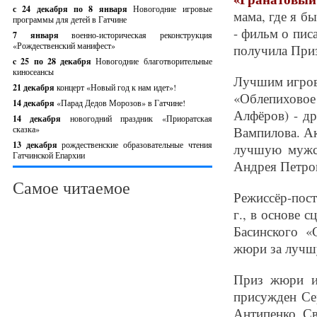
с 24 декабря по 8 января
Новогодние игровые
мама, где я б
программы для детей в Гатчине
- фильм о пис
7 января
военно-историческая реконструкция
«Рождественский манифест»
получила Приз
c 25 по 28 декабря
Новогодние благотворительные
киносеансы
Лучшим игров
21 декабря
концерт «Новый год к нам идет»!
«Облепиховое
14 декабря
«Парад Дедов Морозов» в Гатчине!
Алфёров) - д
14 декабря
новогодний праздник «Приоратская
сказка»
Вампилова. Ак
13 декабря
рождественские образовательные чтения
лучшую мужс
Гатчинской Епархии
Андрея Петро
Самое читаемое
Режиссёр-пост
г., в основе 
Басинского 
жюри за лучш
Приз жюри и
присужден Се
Антипенко. Св