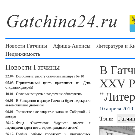
Новости Гатчины
Афиша-Анонсы
Литература и К
Недвижимость
В Гатч
Новости Гатчины
22.04
Возобновил работу сезонный маршрут № 10
XXV Р
05.03
Перинатальный центр приглашает на День
открытых дверей!
"Литер
10.01
Опасных веществ в воздухе не обнаружено
06.01
В Рождество в центре Гатчины будет перекрыто
автомобильное движение
10 апреля 2019 г
06.01
Торжественное открытие катка на Соборной - 7
января
Тэги:
Гатчин
26.12
Фонд "Счастливое будущее" вместе с
партнерами дарят новогодние праздники детям!
26.12
График работы городских и пригородных