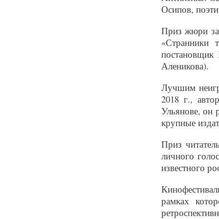
Осипов, поэти
Приз жюри за
«Странники т
постановщик
Аленикова).
Лучшим неигр
2018 г., авт
Ульянове, он 
крупные издат
Приз читател
личного голос
известного ро
Кинофестиваль
рамках котор
ретроспектив