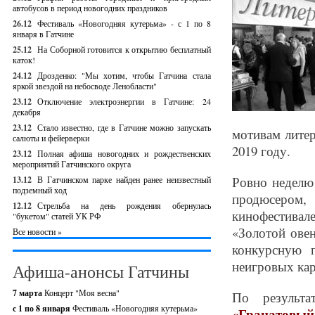
автобусов в период новогодних праздников
26.12
Фестиваль «Новогодняя кутерьма» - с 1 по 8
января в Гатчине
25.12
На Соборной готовится к открытию бесплатный
каток!
24.12
Дрозденко: "Мы хотим, чтобы Гатчина стала
яркой звездой на небосводе Ленобласти"
23.12
Отключение электроэнергии в Гатчине: 24
декабря
23.12
Стало известно, где в Гатчине можно запускать
мотивам лите
салюты и фейерверки
2019 году.
23.12
Полная афиша новогодних и рождественских
мероприятий Гатчинского округа
Ровно неделю
13.12
В Гатчинском парке найден ранее неизвестный
подземный ход
продюсером,
12.12
Стрельба на день рождения обернулась
кинофестивал
"букетом" статей УК РФ
«Золотой ове
Все новости »
конкурсную 
неигровых кар
Афиша-анонсы Гатчины
7 марта
Концерт "Моя весна"
По результ
с 1 по 8 января
Фестиваль «Новогодняя кутерьма»
«Гранатовый