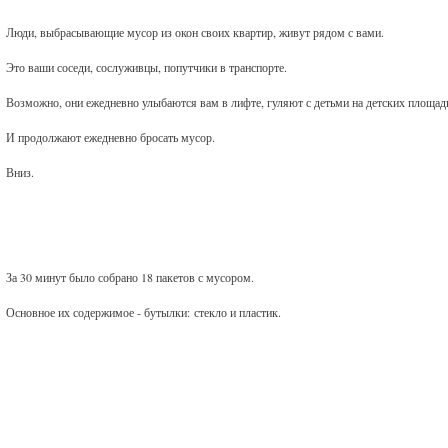
Люди, выбрасывающие мусор из окон своих квартир, живут рядом с вами.
Это ваши соседи, сослуживцы, попутчики в транспорте.
Возможно, они ежедневно улыбаются вам в лифте, гуляют с детьми на детских площад
И продолжают ежедневно бросать мусор.
Вниз.
За 30 минут было собрано 18 пакетов с мусором.
Основное их содержимое - бутылки: стекло и пластик.