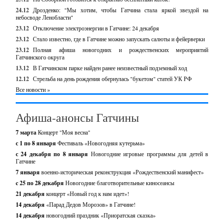
24.12
Дрозденко: "Мы хотим, чтобы Гатчина стала яркой звездой на
небосводе Ленобласти"
23.12
Отключение электроэнергии в Гатчине: 24 декабря
23.12
Стало известно, где в Гатчине можно запускать салюты и фейерверки
23.12
Полная афиша новогодних и рождественских мероприятий
Гатчинского округа
13.12
В Гатчинском парке найден ранее неизвестный подземный ход
12.12
Стрельба на день рождения обернулась "букетом" статей УК РФ
Все новости »
Афиша-анонсы Гатчины
7 марта
Концерт "Моя весна"
с 1 по 8 января
Фестиваль «Новогодняя кутерьма»
с 24 декабря по 8 января
Новогодние игровые программы для детей в
Гатчине
7 января
военно-историческая реконструкция «Рождественский манифест»
c 25 по 28 декабря
Новогодние благотворительные киносеансы
21 декабря
концерт «Новый год к нам идет»!
14 декабря
«Парад Дедов Морозов» в Гатчине!
14 декабря
новогодний праздник «Приоратская сказка»