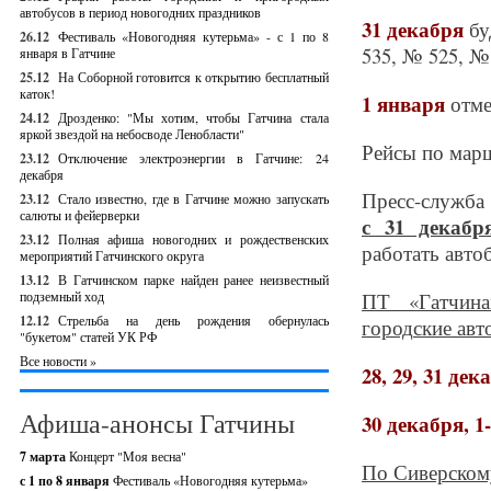
автобусов в период новогодних праздников
31 декабря
бу
26.12
Фестиваль «Новогодняя кутерьма» - с 1 по 8
535, № 525, №
января в Гатчине
25.12
На Соборной готовится к открытию бесплатный
каток!
1 января
отме
24.12
Дрозденко: "Мы хотим, чтобы Гатчина стала
яркой звездой на небосводе Ленобласти"
Рейсы по мар
23.12
Отключение электроэнергии в Гатчине: 24
декабря
Пресс-служба 
23.12
Стало известно, где в Гатчине можно запускать
салюты и фейерверки
с 31 декабр
23.12
Полная афиша новогодних и рождественских
работать авто
мероприятий Гатчинского округа
13.12
В Гатчинском парке найден ранее неизвестный
подземный ход
ПТ «Гатчина
12.12
Стрельба на день рождения обернулась
городские авт
"букетом" статей УК РФ
Все новости »
28, 29, 31 дек
Афиша-анонсы Гатчины
30 декабря, 1
7 марта
Концерт "Моя весна"
По Сиверском
с 1 по 8 января
Фестиваль «Новогодняя кутерьма»