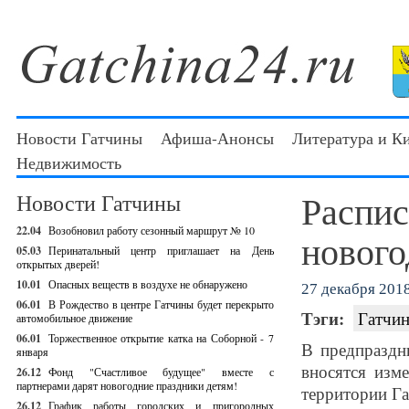
Новости Гатчины
Афиша-Анонсы
Литература и К
Недвижимость
Распис
Новости Гатчины
22.04
Возобновил работу сезонный маршрут № 10
нового
05.03
Перинатальный центр приглашает на День
открытых дверей!
10.01
Опасных веществ в воздухе не обнаружено
27 декабря 2018
06.01
В Рождество в центре Гатчины будет перекрыто
Тэги:
Гатчин
автомобильное движение
06.01
Торжественное открытие катка на Соборной - 7
В предпраздн
января
вносятся изм
26.12
Фонд "Счастливое будущее" вместе с
партнерами дарят новогодние праздники детям!
территории Га
26.12
График работы городских и пригородных