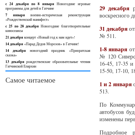
с 24 декабря по 8 января
Новогодние игровые
29 декабря
р
программы для детей в Гатчине
воскресного д
7 января
военно-историческая реконструкция
«Рождественский манифест»
c 25 по 28 декабря
Новогодние благотворительные
31 декабря
от
киносеансы
№ 511.
21 декабря
концерт «Новый год к нам идет»!
14 декабря
«Парад Дедов Морозов» в Гатчине!
1-8 января
от
14 декабря
новогодний праздник «Приоратская
сказка»
№ 120 Сиверск
13 декабря
рождественские образовательные чтения
16-45, 17-35 и
Гатчинской Епархии
15-50, 17-10, 1
Самое читаемое
1 и 2 января
о
513.
По Коммунаро
автобусов бу
изменены перв
Подробное р