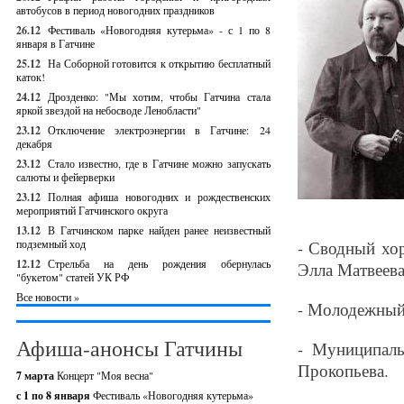
автобусов в период новогодних праздников
26.12
Фестиваль «Новогодняя кутерьма» - с 1 по 8
января в Гатчине
25.12
На Соборной готовится к открытию бесплатный
каток!
24.12
Дрозденко: "Мы хотим, чтобы Гатчина стала
яркой звездой на небосводе Ленобласти"
23.12
Отключение электроэнергии в Гатчине: 24
декабря
23.12
Стало известно, где в Гатчине можно запускать
салюты и фейерверки
23.12
Полная афиша новогодних и рождественских
мероприятий Гатчинского округа
13.12
В Гатчинском парке найден ранее неизвестный
подземный ход
- Сводный хо
12.12
Стрельба на день рождения обернулась
Элла Матвеева
"букетом" статей УК РФ
Все новости »
- Молодежный
Афиша-анонсы Гатчины
- Муниципаль
Прокопьева.
7 марта
Концерт "Моя весна"
с 1 по 8 января
Фестиваль «Новогодняя кутерьма»