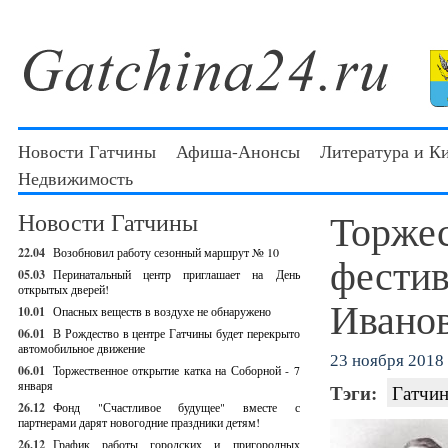
Новости Гатчины
Афиша-Анонсы
Литература и К
Недвижимость
Торжес
Новости Гатчины
22.04
Возобновил работу сезонный маршрут № 10
фестив
05.03
Перинатальный центр приглашает на День
открытых дверей!
Иванов
10.01
Опасных веществ в воздухе не обнаружено
06.01
В Рождество в центре Гатчины будет перекрыто
автомобильное движение
23 ноября 2018 
06.01
Торжественное открытие катка на Соборной - 7
января
Тэги:
Гатчин
26.12
Фонд "Счастливое будущее" вместе с
партнерами дарят новогодние праздники детям!
26.12
График работы городских и пригородных