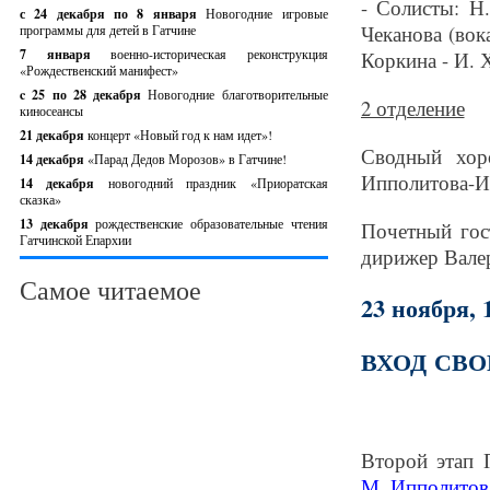
- Солисты: Н.
с 24 декабря по 8 января
Новогодние игровые
Чеканова (вок
программы для детей в Гатчине
7 января
военно-историческая реконструкция
Коркина - И. 
«Рождественский манифест»
c 25 по 28 декабря
Новогодние благотворительные
2 отделение
киносеансы
21 декабря
концерт «Новый год к нам идет»!
Сводный хор
14 декабря
«Парад Дедов Морозов» в Гатчине!
Ипполитова-Ив
14 декабря
новогодний праздник «Приоратская
сказка»
13 декабря
рождественские образовательные чтения
Почетный гос
Гатчинской Епархии
дирижер Вале
Самое читаемое
23 ноября, 
ВХОД СВ
Второй этап 
М. Ипполитов