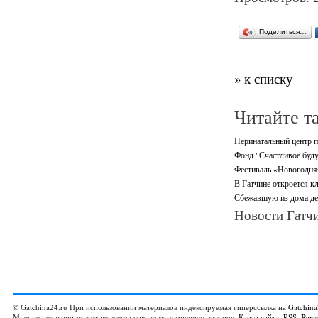
Поделиться…
» к списку
Читайте т
Перинатальный центр п
Фонд "Счастливое буду
Фестиваль «Новогодняя 
В Гатчине откроется кл
Сбежавшую из дома де
Новости Гатчи
© Gatchina24.ru При использовании материалов индексируемая гиперссылка на
Gatchina
Мнение редакции может не всегда совпадать с мнением авторов.
Карта сайта
,
RSS
,
Рек