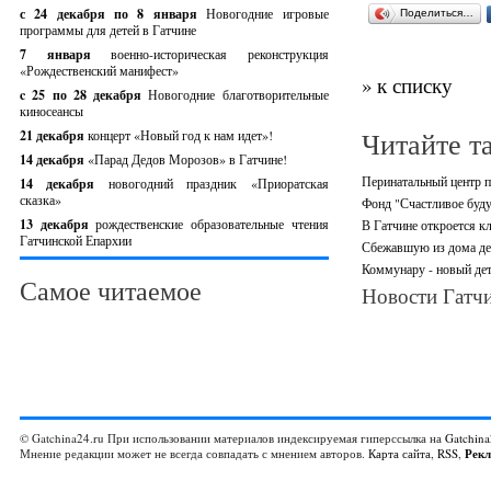
с 24 декабря по 8 января
Новогодние игровые
Поделиться…
программы для детей в Гатчине
7 января
военно-историческая реконструкция
«Рождественский манифест»
» к списку
c 25 по 28 декабря
Новогодние благотворительные
киносеансы
Читайте т
21 декабря
концерт «Новый год к нам идет»!
14 декабря
«Парад Дедов Морозов» в Гатчине!
Перинатальный центр п
14 декабря
новогодний праздник «Приоратская
сказка»
Фонд "Счастливое буду
13 декабря
рождественские образовательные чтения
В Гатчине откроется кл
Гатчинской Епархии
Сбежавшую из дома де
Коммунару - новый дет
Самое читаемое
Новости Гатчи
© Gatchina24.ru При использовании материалов индексируемая гиперссылка на
Gatchina
Мнение редакции может не всегда совпадать с мнением авторов.
Карта сайта
,
RSS
,
Рек