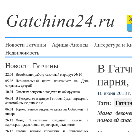
Новости Гатчины
Афиша-Анонсы
Литература и К
Недвижимость
В Гатч
Новости Гатчины
22.04
Возобновил работу сезонный маршрут № 10
парня,
05.03
Перинатальный центр приглашает на День
открытых дверей!
10.01
Опасных веществ в воздухе не обнаружено
16 июня 2018 г.
06.01
В Рождество в центре Гатчины будет перекрыто
Тэги:
Гатчин
автомобильное движение
06.01
Торжественное открытие катка на Соборной - 7
Мама девоче
января
помог ей спас
26.12
Фонд "Счастливое будущее" вместе с
партнерами дарят новогодние праздники детям!
26.12
График работы городских и пригородных