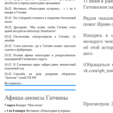
11 июня в рай
автобусов в период новогодних праздников
Гатчинском па
26.12
Фестиваль «Новогодняя кутерьма» - с 1 по 8
января в Гатчине
Рядом оказал
25.12
На Соборной готовится к открытию бесплатный
каток!
помог Ирине с
24.12
Дрозденко: "Мы хотим, чтобы Гатчина стала
яркой звездой на небосводе Ленобласти"
Находясь в ш
23.12
Отключение электроэнергии в Гатчине: 24
молодого чело
декабря
23.12
Стало известно, где в Гатчине можно запускать
об этой исто
салюты и фейерверки
него.
23.12
Полная афиша новогодних и рождественских
мероприятий Гатчинского округа
(Обращаться 
13.12
В Гатчинском парке найден ранее неизвестный
подземный ход
vk.com/spb_tod
12.12
Стрельба на день рождения обернулась
"букетом" статей УК РФ
Все новости »
Афиша-анонсы Гатчины
Просмотров: 
7 марта
Концерт "Моя весна"
с 1 по 8 января
Фестиваль «Новогодняя кутерьма»