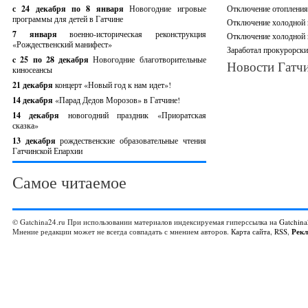
с 24 декабря по 8 января
Новогодние игровые
Отключение отопления,
программы для детей в Гатчине
Отключение холодной в
7 января
военно-историческая реконструкция
Отключение холодной в
«Рождественский манифест»
Заработал прокурорски
c 25 по 28 декабря
Новогодние благотворительные
Новости Гатчи
киносеансы
21 декабря
концерт «Новый год к нам идет»!
14 декабря
«Парад Дедов Морозов» в Гатчине!
14 декабря
новогодний праздник «Приоратская
сказка»
13 декабря
рождественские образовательные чтения
Гатчинской Епархии
Самое читаемое
© Gatchina24.ru При использовании материалов индексируемая гиперссылка на
Gatchina
Мнение редакции может не всегда совпадать с мнением авторов.
Карта сайта
,
RSS
,
Рек