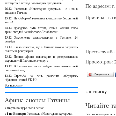
автобусов в период новогодних праздников
По адресам: г
26.12
Фестиваль «Новогодняя кутерьма» - с 1 по 8
января в Гатчине
Причина: в св
25.12
На Соборной готовится к открытию бесплатный
каток!
24.12
Дрозденко: "Мы хотим, чтобы Гатчина стала
яркой звездой на небосводе Ленобласти"
23.12
Отключение электроэнергии в Гатчине: 24
декабря
23.12
Стало известно, где в Гатчине можно запускать
Пресс-служба
салюты и фейерверки
23.12
Полная афиша новогодних и рождественских
мероприятий Гатчинского округа
Просмотров: 
13.12
В Гатчинском парке найден ранее неизвестный
подземный ход
Поделиться…
12.12
Стрельба на день рождения обернулась
"букетом" статей УК РФ
Все новости »
» к списку
Афиша-анонсы Гатчины
Читайте т
7 марта
Концерт "Моя весна"
с 1 по 8 января
Фестиваль «Новогодняя кутерьма»
Ремонт теплотрассы ос