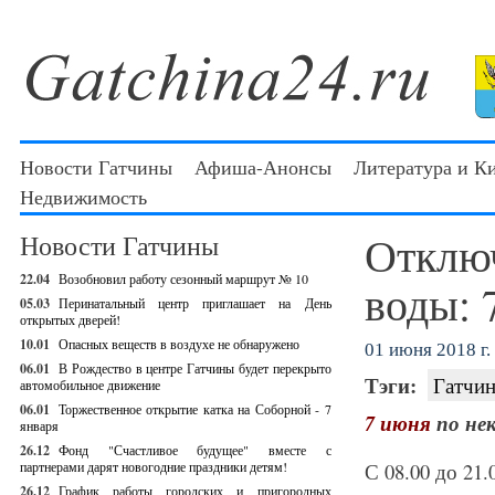
Новости Гатчины
Афиша-Анонсы
Литература и К
Недвижимость
Отключ
Новости Гатчины
22.04
Возобновил работу сезонный маршрут № 10
воды: 
05.03
Перинатальный центр приглашает на День
открытых дверей!
10.01
Опасных веществ в воздухе не обнаружено
01 июня 2018 г.
06.01
В Рождество в центре Гатчины будет перекрыто
Тэги:
Гатчин
автомобильное движение
06.01
Торжественное открытие катка на Соборной - 7
7 июня
по не
января
26.12
Фонд "Счастливое будущее" вместе с
партнерами дарят новогодние праздники детям!
С 08.00 до 21.
26.12
График работы городских и пригородных