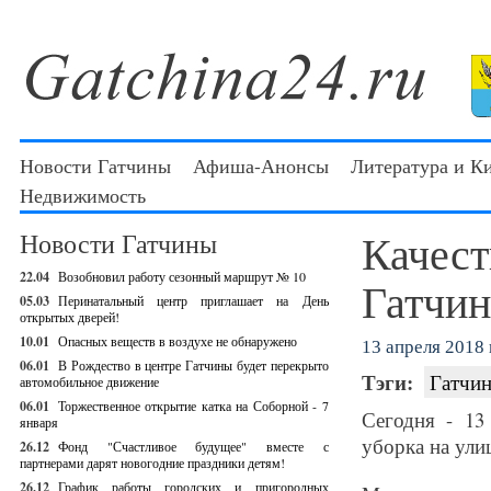
Новости Гатчины
Афиша-Анонсы
Литература и К
Недвижимость
Качест
Новости Гатчины
22.04
Возобновил работу сезонный маршрут № 10
Гатчин
05.03
Перинатальный центр приглашает на День
открытых дверей!
10.01
Опасных веществ в воздухе не обнаружено
13 апреля 2018 г
06.01
В Рождество в центре Гатчины будет перекрыто
Тэги:
Гатчин
автомобильное движение
06.01
Торжественное открытие катка на Соборной - 7
Сегодня - 13
января
уборка на ули
26.12
Фонд "Счастливое будущее" вместе с
партнерами дарят новогодние праздники детям!
26.12
График работы городских и пригородных