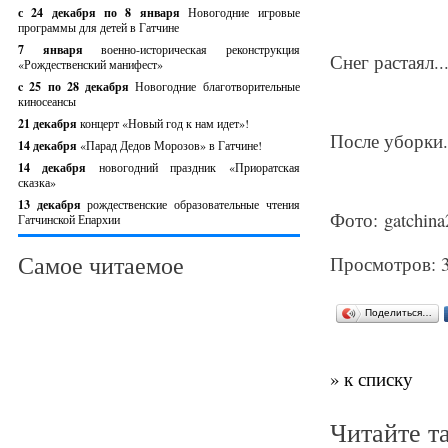
с 24 декабря по 8 января
Новогодние игровые
программы для детей в Гатчине
7 января
военно-историческая реконструкция
Снег растаял..
«Рождественский манифест»
c 25 по 28 декабря
Новогодние благотворительные
киносеансы
21 декабря
концерт «Новый год к нам идет»!
После уборки.
14 декабря
«Парад Дедов Морозов» в Гатчине!
14 декабря
новогодний праздник «Приоратская
сказка»
13 декабря
рождественские образовательные чтения
Фото: gatchina
Гатчинской Епархии
Самое читаемое
Просмотров: 
Поделиться…
» к списку
Читайте т