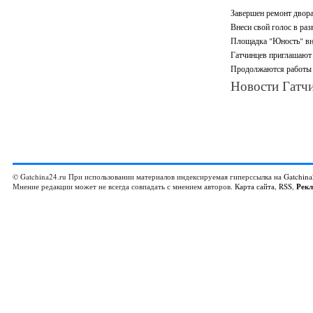
Завершен ремонт двора
Внеси свой голос в раз
Площадка "Юность" вно
Гатчинцев приглашают 
Продолжаются работы п
Новости Гатчи
© Gatchina24.ru При использовании материалов индексируемая гиперссылка на
Gatchina
Мнение редакции может не всегда совпадать с мнением авторов.
Карта сайта
,
RSS
,
Рек