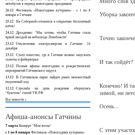
Много слов зд
автобусов в период новогодних праздников
26.12
Фестиваль «Новогодняя кутерьма» - с 1 по 8
Уборка законч
января в Гатчине
25.12
На Соборной готовится к открытию бесплатный
каток!
24.12
Дрозденко: "Мы хотим, чтобы Гатчина стала
Точно законч
яркой звездой на небосводе Ленобласти"
23.12
Отключение электроэнергии в Гатчине: 24
декабря
23.12
Стало известно, где в Гатчине можно запускать
салюты и фейерверки
И так сойдёт?
23.12
Полная афиша новогодних и рождественских
мероприятий Гатчинского округа
13.12
В Гатчинском парке найден ранее неизвестный
подземный ход
Конечно! И та
12.12
Стрельба на день рождения обернулась
зимой, ни лет
"букетом" статей УК РФ
Все новости »
Осень...
Афиша-анонсы Гатчины
7 марта
Концерт "Моя весна"
С этим участо
с 1 по 8 января
Фестиваль «Новогодняя кутерьма»