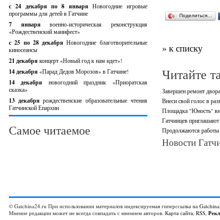
с 24 декабря по 8 января
Новогодние игровые
программы для детей в Гатчине
Поделиться…
7 января
военно-историческая реконструкция
«Рождественский манифест»
c 25 по 28 декабря
Новогодние благотворительные
» к списку
киносеансы
21 декабря
концерт «Новый год к нам идет»!
Читайте т
14 декабря
«Парад Дедов Морозов» в Гатчине!
14 декабря
новогодний праздник «Приоратская
сказка»
Завершен ремонт двора
13 декабря
рождественские образовательные чтения
Внеси свой голос в раз
Гатчинской Епархии
Площадка "Юность" вно
Гатчинцев приглашают 
Самое читаемое
Продолжаются работы п
Новости Гатчи
© Gatchina24.ru При использовании материалов индексируемая гиперссылка на
Gatchina
Мнение редакции может не всегда совпадать с мнением авторов.
Карта сайта
,
RSS
,
Рек