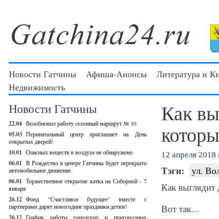
Новости Гатчины
Афиша-Анонсы
Литература и К
Недвижимость
Как вы
Новости Гатчины
22.04
Возобновил работу сезонный маршрут № 10
которы
05.03
Перинатальный центр приглашает на День
открытых дверей!
10.01
Опасных веществ в воздухе не обнаружено
12 апреля 2018 г
06.01
В Рождество в центре Гатчины будет перекрыто
Тэги:
ул. Во
автомобильное движение
06.01
Торжественное открытие катка на Соборной - 7
Как выглядит 
января
26.12
Фонд "Счастливое будущее" вместе с
партнерами дарят новогодние праздники детям!
Вот так...
26.12
График работы городских и пригородных