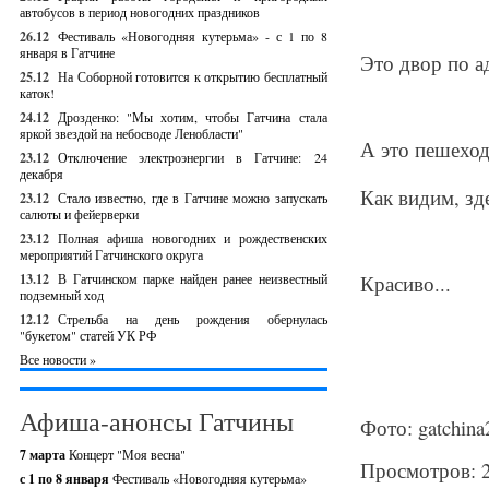
автобусов в период новогодних праздников
26.12
Фестиваль «Новогодняя кутерьма» - с 1 по 8
января в Гатчине
Это двор по ад
25.12
На Соборной готовится к открытию бесплатный
каток!
24.12
Дрозденко: "Мы хотим, чтобы Гатчина стала
яркой звездой на небосводе Ленобласти"
А это пешеход
23.12
Отключение электроэнергии в Гатчине: 24
декабря
Как видим, зде
23.12
Стало известно, где в Гатчине можно запускать
салюты и фейерверки
23.12
Полная афиша новогодних и рождественских
мероприятий Гатчинского округа
13.12
В Гатчинском парке найден ранее неизвестный
Красиво...
подземный ход
12.12
Стрельба на день рождения обернулась
"букетом" статей УК РФ
Все новости »
Афиша-анонсы Гатчины
Фото: gatchina
7 марта
Концерт "Моя весна"
Просмотров: 
с 1 по 8 января
Фестиваль «Новогодняя кутерьма»