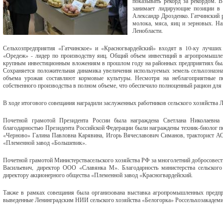
показывать рекорд за рекордом. 
занимает лидирующие позиции в 
Александр Дрозденко. Гатчинский р
молока, мяса, яиц и зерновых. Н
Ленобласти.
Сельхозпредприятия «Гатчинское» и «Красногвардейский» входят в 10-ку лучших
«Оредеж» - лидер по производству яиц. Общий объем инвестиций в агропромышлен
крупным инвестиционным вложениям в прошлом году на районных предприятиях было 
Сохраняется положительная динамика увеличения используемых земель сельхозназна
объема урожая составляют кормовые культуры. Несмотря на неблагоприятные п
собственного производства в полном объеме, что обеспечило полноценный рацион для 
В ходе итогового совещания наградили заслуженных работников сельского хозяйства Ле
Почетной грамотой Президента России была награждена Светлана Николаевн
благодарностью Президента Российской Федерации были награждены техник-биолог п
«Черново» Галина Павловна Карявина, Игорь Вячеславович Симанов, тракторист А
«Племенной завод «Большевик».
Почетной грамотой Министерствасельского хозяйства РФ за многолетний добросовес
Васильевич, директор ООО «Славянка М». Благодарность министерства сельского
директору акционерного общества «Племенной завод «Красногвардейский.
Также в рамках совещания была организована выставка агропромышленных предпри
выведенные Ленинградским НИИ сельского хозяйства «Белогорка» Россельхозакадеми