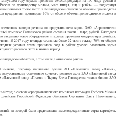
В минувшем году отрасль произвела сельхозпродукции на 100 млрд рублей и
России по производству молока, мяса птицы, яиц и рыбы», — подчеркнул
айон занимает третье место в Ленинградской области по объемам производства
аши предприятия производят 10% от общего объема производимого молока в
 племенных заводов региона по продуктивности коров. ЗАО «Агрокомплекс
ный комплекс Гатчинского района составил почти 1 млрд рублей. Благодаря
закуплено новое оборудование и техника, проведена модернизация хозяйств.
чения. В 2017 году площадь составила более 32 тысяч гектар. 70% от общего
огодные условия летом прошлого года в районе удалось заготовить корма
крупного рогатого скота в зимний период.
нинградской области и, в том числе, Гатчинского района.
а Симакова, оператор машинного доения АО «Племенной завод «Пламя»,
о искусственному осеменению крупного рогатого скота ЗАО «Племенной завод
О «Племенной завод «Пламя» и Тыршу Елена Геннадьевна, техник-биолог ЗАО
тный труд в системе агропромышленного комплекса награжден Гребенев Михаил
 хозяйства Российской Федерации объявлена Сергиенко Олегу Николаевичу,
ятий, на которой были представлены высокопродуктивные сорта картофеля,
и.