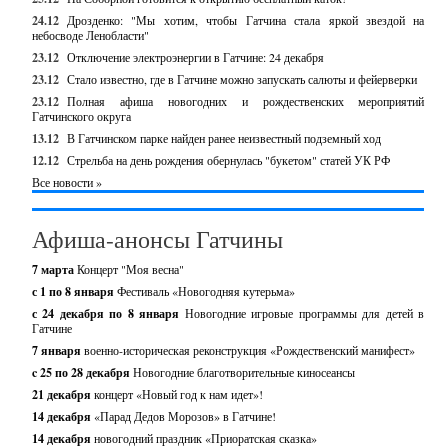
24.12
Дрозденко: "Мы хотим, чтобы Гатчина стала яркой звездой на
небосводе Ленобласти"
23.12
Отключение электроэнергии в Гатчине: 24 декабря
23.12
Стало известно, где в Гатчине можно запускать салюты и фейерверки
23.12
Полная афиша новогодних и рождественских мероприятий
Гатчинского округа
13.12
В Гатчинском парке найден ранее неизвестный подземный ход
12.12
Стрельба на день рождения обернулась "букетом" статей УК РФ
Все новости »
Афиша-анонсы Гатчины
7 марта
Концерт "Моя весна"
с 1 по 8 января
Фестиваль «Новогодняя кутерьма»
с 24 декабря по 8 января
Новогодние игровые программы для детей в
Гатчине
7 января
военно-историческая реконструкция «Рождественский манифест»
c 25 по 28 декабря
Новогодние благотворительные киносеансы
21 декабря
концерт «Новый год к нам идет»!
14 декабря
«Парад Дедов Морозов» в Гатчине!
14 декабря
новогодний праздник «Приоратская сказка»