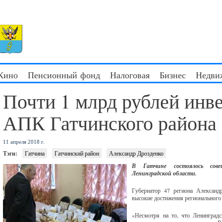
 Кино
Пенсионный фонд
Налоговая
Бизнес
Недви
Почти 1 млрд рублей инв
АПК Гатчинского района
11 апреля 2018 г.
Тэги:
Гатчина
Гатчинский район
Александр Дрозденко
В Гатчине состоялось сове
Ленинградской области.
Губернатор 47 региона Александр
высокие достижения регионального
«Несмотря на то, что Ленинградс