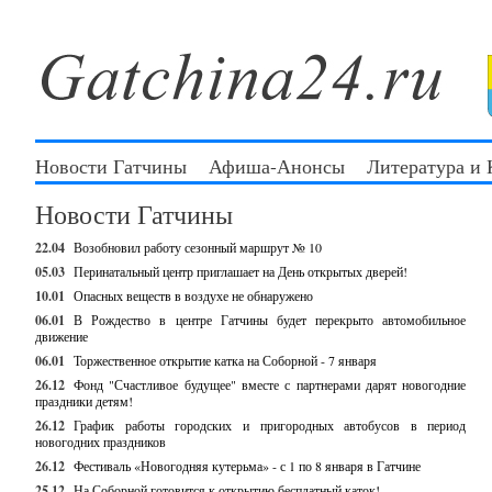
Новости Гатчины
Афиша-Анонсы
Литература и
Новости Гатчины
22.04
Возобновил работу сезонный маршрут № 10
05.03
Перинатальный центр приглашает на День открытых дверей!
10.01
Опасных веществ в воздухе не обнаружено
06.01
В Рождество в центре Гатчины будет перекрыто автомобильное
движение
06.01
Торжественное открытие катка на Соборной - 7 января
26.12
Фонд "Счастливое будущее" вместе с партнерами дарят новогодние
праздники детям!
26.12
График работы городских и пригородных автобусов в период
новогодних праздников
26.12
Фестиваль «Новогодняя кутерьма» - с 1 по 8 января в Гатчине
25.12
На Соборной готовится к открытию бесплатный каток!