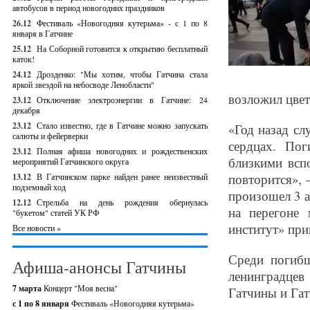
автобусов в период новогодних праздников
26.12
Фестиваль «Новогодняя кутерьма» - с 1 по 8
января в Гатчине
25.12
На Соборной готовится к открытию бесплатный
каток!
24.12
Дрозденко: "Мы хотим, чтобы Гатчина стала
яркой звездой на небосводе Ленобласти"
возложил цвет
23.12
Отключение электроэнергии в Гатчине: 24
декабря
23.12
Стало известно, где в Гатчине можно запускать
«Год назад сл
салюты и фейерверки
сердцах. По
23.12
Полная афиша новогодних и рождественских
близкими всп
мероприятий Гатчинского округа
повторится», 
13.12
В Гатчинском парке найден ранее неизвестный
подземный ход
произошел 3 а
12.12
Стрельба на день рождения обернулась
на перегоне
"букетом" статей УК РФ
институт» при
Все новости »
Среди погиб
Афиша-анонсы Гатчины
ленинградцев
7 марта
Концерт "Моя весна"
Гатчины и Гат
с 1 по 8 января
Фестиваль «Новогодняя кутерьма»