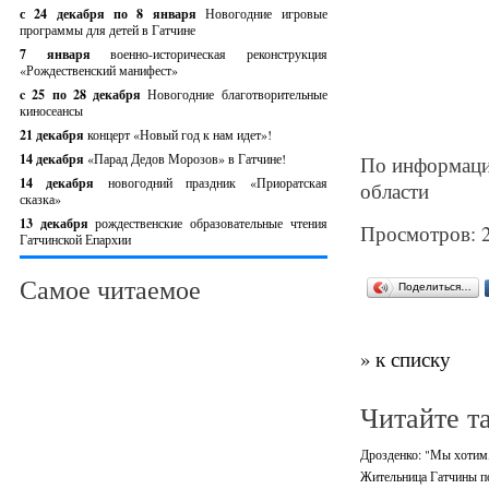
с 24 декабря по 8 января
Новогодние игровые
программы для детей в Гатчине
7 января
военно-историческая реконструкция
«Рождественский манифест»
c 25 по 28 декабря
Новогодние благотворительные
киносеансы
21 декабря
концерт «Новый год к нам идет»!
14 декабря
«Парад Дедов Морозов» в Гатчине!
По информации
14 декабря
новогодний праздник «Приоратская
области
сказка»
13 декабря
рождественские образовательные чтения
Просмотров: 
Гатчинской Епархии
Самое читаемое
Поделиться…
» к списку
Читайте т
Дрозденко: "Мы хотим,
Жительница Гатчины по