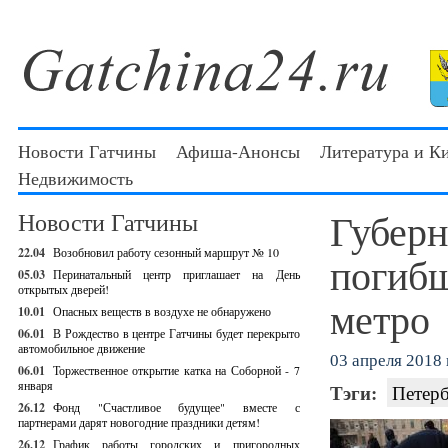
Новости Гатчины
Афиша-Анонсы
Литература и К
Недвижимость
Губерн
Новости Гатчины
22.04
Возобновил работу сезонный маршрут № 10
погибш
05.03
Перинатальный центр приглашает на День
открытых дверей!
метро
10.01
Опасных веществ в воздухе не обнаружено
06.01
В Рождество в центре Гатчины будет перекрыто
автомобильное движение
03 апреля 2018 г
06.01
Торжественное открытие катка на Соборной - 7
января
Тэги:
Петер
26.12
Фонд "Счастливое будущее" вместе с
партнерами дарят новогодние праздники детям!
26.12
График работы городских и пригородных