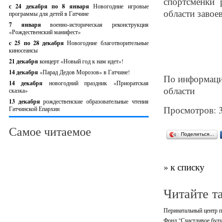
спортсменки 
с 24 декабря по 8 января
Новогодние игровые
области завое
программы для детей в Гатчине
7 января
военно-историческая реконструкция
«Рождественский манифест»
c 25 по 28 декабря
Новогодние благотворительные
киносеансы
21 декабря
концерт «Новый год к нам идет»!
14 декабря
«Парад Дедов Морозов» в Гатчине!
По информации
14 декабря
новогодний праздник «Приоратская
области
сказка»
13 декабря
рождественские образовательные чтения
Просмотров: 
Гатчинской Епархии
Самое читаемое
Поделиться…
» к списку
Читайте т
Перинатальный центр п
Фонд "Счастливое буду