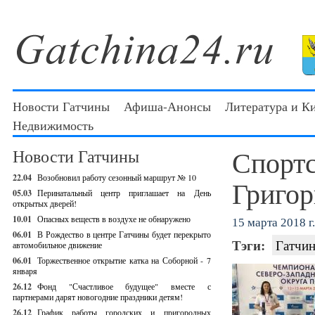
Новости Гатчины
Афиша-Анонсы
Литература и К
Недвижимость
Спортс
Новости Гатчины
22.04
Возобновил работу сезонный маршрут № 10
Григор
05.03
Перинатальный центр приглашает на День
открытых дверей!
10.01
Опасных веществ в воздухе не обнаружено
15 марта 2018 г.
06.01
В Рождество в центре Гатчины будет перекрыто
Тэги:
Гатчин
автомобильное движение
06.01
Торжественное открытие катка на Соборной - 7
января
26.12
Фонд "Счастливое будущее" вместе с
партнерами дарят новогодние праздники детям!
26.12
График работы городских и пригородных