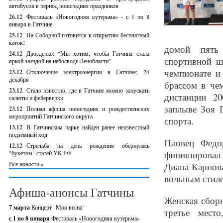
автобусов в период новогодних праздников
26.12
Фестиваль «Новогодняя кутерьма» - с 1 по 8
января в Гатчине
25.12
На Соборной готовится к открытию бесплатный
каток!
домой пять 
24.12
Дрозденко: "Мы хотим, чтобы Гатчина стала
спортивной ш
яркой звездой на небосводе Ленобласти"
чемпионате и
23.12
Отключение электроэнергии в Гатчине: 24
декабря
брассом в че
23.12
Стало известно, где в Гатчине можно запускать
дистанции 2
салюты и фейерверки
заплыве Зоя Г
23.12
Полная афиша новогодних и рождественских
мероприятий Гатчинского округа
спорта.
13.12
В Гатчинском парке найден ранее неизвестный
подземный ход
Пловец Федо
12.12
Стрельба на день рождения обернулась
финишировал 
"букетом" статей УК РФ
Все новости »
Диана Карпова
вольным стил
Афиша-анонсы Гатчины
Женская сборн
7 марта
Концерт "Моя весна"
третье мест
с 1 по 8 января
Фестиваль «Новогодняя кутерьма»