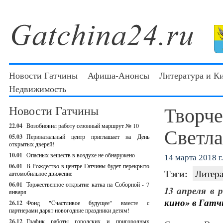
Новости Гатчины
Афиша-Анонсы
Литература и К
Недвижимость
Творче
Новости Гатчины
22.04
Возобновил работу сезонный маршрут № 10
Светла
05.03
Перинатальный центр приглашает на День
открытых дверей!
10.01
Опасных веществ в воздухе не обнаружено
14 марта 2018 г.
06.01
В Рождество в центре Гатчины будет перекрыто
Тэги:
Литера
автомобильное движение
06.01
Торжественное открытие катка на Соборной - 7
13 апреля в 
января
кино» в Гатч
26.12
Фонд "Счастливое будущее" вместе с
партнерами дарят новогодние праздники детям!
26.12
График работы городских и пригородных