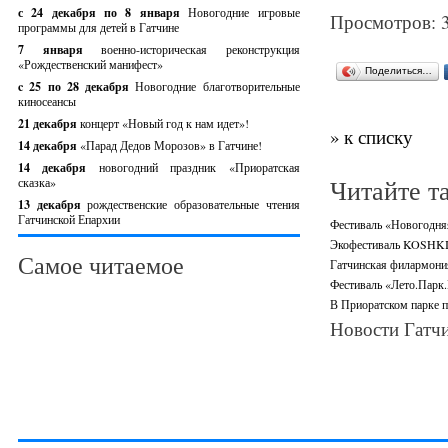
с 24 декабря по 8 января
Новогодние игровые
Просмотров: 
программы для детей в Гатчине
7 января
военно-историческая реконструкция
«Рождественский манифест»
Поделиться…
c 25 по 28 декабря
Новогодние благотворительные
киносеансы
21 декабря
концерт «Новый год к нам идет»!
» к списку
14 декабря
«Парад Дедов Морозов» в Гатчине!
14 декабря
новогодний праздник «Приоратская
Читайте т
сказка»
13 декабря
рождественские образовательные чтения
Гатчинской Епархии
Фестиваль «Новогодняя 
Экофестиваль KOSHKI-
Самое читаемое
Гатчинская филармони
Фестиваль «Лето.Парк.
В Приоратском парке п
Новости Гатчи