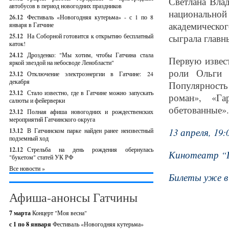
Светлана Вла
автобусов в период новогодних праздников
национальной
26.12
Фестиваль «Новогодняя кутерьма» - с 1 по 8
академическо
января в Гатчине
25.12
На Соборной готовится к открытию бесплатный
сыграла главн
каток!
24.12
Дрозденко: "Мы хотим, чтобы Гатчина стала
Первую извес
яркой звездой на небосводе Ленобласти"
роли Ольги 
23.12
Отключение электроэнергии в Гатчине: 24
декабря
Популярность 
23.12
Стало известно, где в Гатчине можно запускать
роман», «Га
салюты и фейерверки
обетованные».
23.12
Полная афиша новогодних и рождественских
мероприятий Гатчинского округа
13 апреля, 19:
13.12
В Гатчинском парке найден ранее неизвестный
подземный ход
12.12
Стрельба на день рождения обернулась
Кинотеатр “П
"букетом" статей УК РФ
Все новости »
Билеты уже в 
Афиша-анонсы Гатчины
7 марта
Концерт "Моя весна"
с 1 по 8 января
Фестиваль «Новогодняя кутерьма»