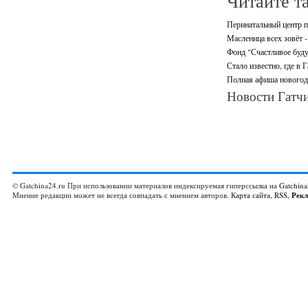
Читайте т
Перинатальный центр п
Масленица всех зовёт -
Фонд "Счастливое буду
Стало известно, где в 
Полная афиша новогодн
Новости Гатчи
© Gatchina24.ru При использовании материалов индексируемая гиперссылка на
Gatchina
Мнение редакции может не всегда совпадать с мнением авторов.
Карта сайта
,
RSS
,
Рек