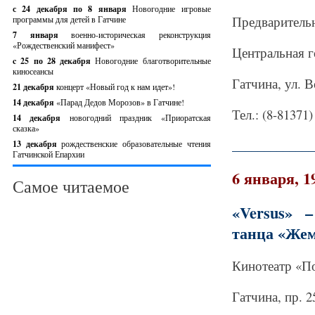
с 24 декабря по 8 января
Новогодние игровые
Предварительн
программы для детей в Гатчине
7 января
военно-историческая реконструкция
«Рождественский манифест»
Центральная г
c 25 по 28 декабря
Новогодние благотворительные
киносеансы
Гатчина, ул. В
21 декабря
концерт «Новый год к нам идет»!
14 декабря
«Парад Дедов Морозов» в Гатчине!
Тел.: (8-81371)
14 декабря
новогодний праздник «Приоратская
сказка»
_____________
13 декабря
рождественские образовательные чтения
Гатчинской Епархии
6 января, 1
Самое читаемое
«Versus» 
танца «Же
Кинотеатр «П
Гатчина, пр. 2