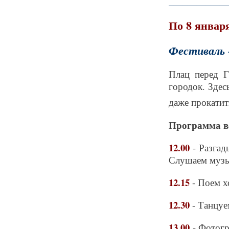
_____________
По 8 январ
Фестиваль 
Плац перед Г
городок. Здес
даже прокатит
Программа в
12.00
- Разга
Слушаем музык
12.15
- Поем х
12.30
- Танцуе
13.00
- Фотог