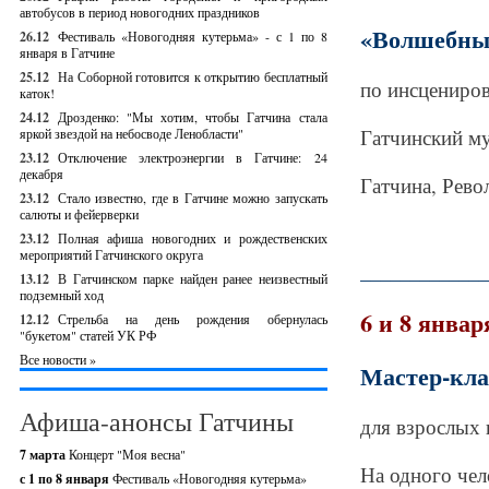
автобусов в период новогодних праздников
«Волшебный
26.12
Фестиваль «Новогодняя кутерьма» - с 1 по 8
января в Гатчине
25.12
На Соборной готовится к открытию бесплатный
по инсцениро
каток!
24.12
Дрозденко: "Мы хотим, чтобы Гатчина стала
Гатчинский му
яркой звездой на небосводе Ленобласти"
23.12
Отключение электроэнергии в Гатчине: 24
декабря
Гатчина, Рев
23.12
Стало известно, где в Гатчине можно запускать
салюты и фейерверки
23.12
Полная афиша новогодних и рождественских
мероприятий Гатчинского округа
_____________
13.12
В Гатчинском парке найден ранее неизвестный
подземный ход
6 и 8 январ
12.12
Стрельба на день рождения обернулась
"букетом" статей УК РФ
Все новости »
Мастер-кла
Афиша-анонсы Гатчины
для взрослых и
7 марта
Концерт "Моя весна"
На одного чел
с 1 по 8 января
Фестиваль «Новогодняя кутерьма»