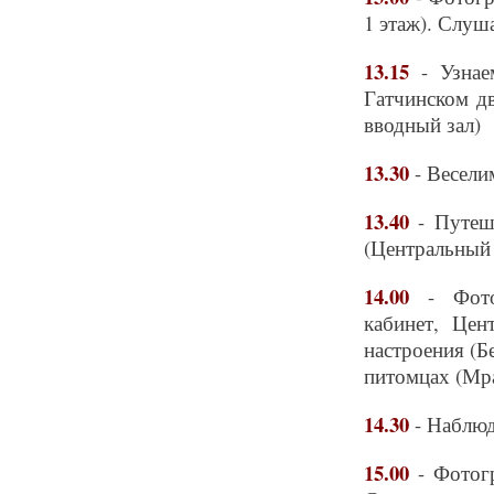
1 этаж). Слуш
13.15
- Узна
Гатчинском д
вводный зал)
13.30
- Весели
13.40
- Путеш
(Центральный 
14.00
- Фотог
кабинет, Цен
настроения (Б
питомцах (Мра
14.30
- Наблюд
15.00
- Фотогр