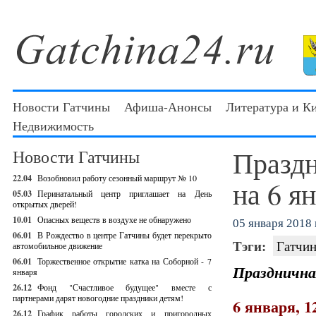
Новости Гатчины
Афиша-Анонсы
Литература и К
Недвижимость
Праздн
Новости Гатчины
22.04
Возобновил работу сезонный маршрут № 10
на 6 я
05.03
Перинатальный центр приглашает на День
открытых дверей!
10.01
Опасных веществ в воздухе не обнаружено
05 января 2018 г
06.01
В Рождество в центре Гатчины будет перекрыто
Тэги:
Гатчин
автомобильное движение
06.01
Торжественное открытие катка на Соборной - 7
Праздничная
января
26.12
Фонд "Счастливое будущее" вместе с
партнерами дарят новогодние праздники детям!
6 января, 1
26.12
График работы городских и пригородных