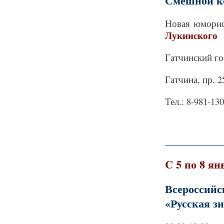
Смешной ко
Новая юморис
Лукинского
Гатчинский г
Гатчина, пр. 2
Тел.: 8-981-13
_____________
C 5 по 8 ян
Всероссий
«Русская з