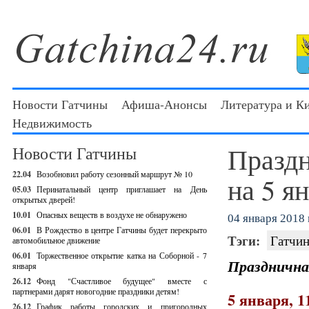
Новости Гатчины
Афиша-Анонсы
Литература и К
Недвижимость
Праздн
Новости Гатчины
22.04
Возобновил работу сезонный маршрут № 10
на 5 я
05.03
Перинатальный центр приглашает на День
открытых дверей!
10.01
Опасных веществ в воздухе не обнаружено
04 января 2018 г
06.01
В Рождество в центре Гатчины будет перекрыто
Тэги:
Гатчин
автомобильное движение
06.01
Торжественное открытие катка на Соборной - 7
Праздничная
января
26.12
Фонд "Счастливое будущее" вместе с
партнерами дарят новогодние праздники детям!
5 января, 1
26.12
График работы городских и пригородных