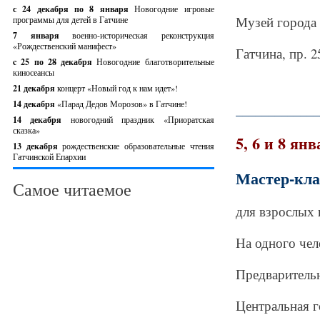
с 24 декабря по 8 января
Новогодние игровые
Музей города
программы для детей в Гатчине
7 января
военно-историческая реконструкция
«Рождественский манифест»
Гатчина, пр. 2
c 25 по 28 декабря
Новогодние благотворительные
киносеансы
21 декабря
концерт «Новый год к нам идет»!
14 декабря
«Парад Дедов Морозов» в Гатчине!
_____________
14 декабря
новогодний праздник «Приоратская
сказка»
5, 6 и 8 янв
13 декабря
рождественские образовательные чтения
Гатчинской Епархии
Мастер-кла
Самое читаемое
для взрослых и
На одного чел
Предварительн
Центральная г