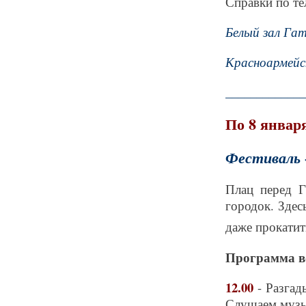
Справки по тел
Белый зал Гат
Красноармейс
_____________
По 8 январ
Фестиваль 
Плац перед Г
городок. Здес
даже прокатит
Программа в
12.00
- Разга
Слушаем музык