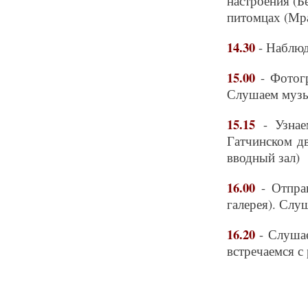
настроения (Б
питомцах (Мра
14.30
- Наблюд
15.00
- Фотогр
Слушаем музык
15.15
- Узна
Гатчинском д
вводный зал)
16.00
- Отпра
галерея). Слу
16.20
- Слуша
встречаемся с
_____________