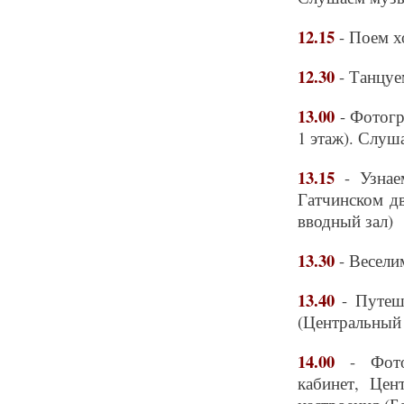
12.15
- Поем х
12.30
- Танцуе
13.00
- Фотог
1 этаж). Слуш
13.15
- Узна
Гатчинском д
вводный зал)
13.30
- Весели
13.40
- Путеш
(Центральный 
14.00
- Фотог
кабинет, Цен