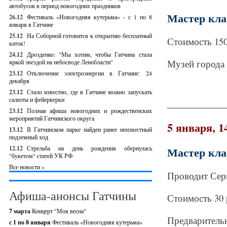
автобусов в период новогодних праздников
Мастер кла
26.12
Фестиваль «Новогодняя кутерьма» - с 1 по 8
января в Гатчине
25.12
На Соборной готовится к открытию бесплатный
Стоимость 150 
каток!
24.12
Дрозденко: "Мы хотим, чтобы Гатчина стала
Музей города 
яркой звездой на небосводе Ленобласти"
23.12
Отключение электроэнергии в Гатчине: 24
декабря
23.12
Стало известно, где в Гатчине можно запускать
салюты и фейерверки
_____________
23.12
Полная афиша новогодних и рождественских
мероприятий Гатчинского округа
5 января, 14
13.12
В Гатчинском парке найден ранее неизвестный
подземный ход
12.12
Стрельба на день рождения обернулась
Мастер кла
"букетом" статей УК РФ
Все новости »
Проводит Сер
Афиша-анонсы Гатчины
Стоимость 30 
7 марта
Концерт "Моя весна"
Предварительна
с 1 по 8 января
Фестиваль «Новогодняя кутерьма»