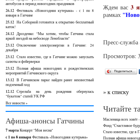
автобусов в период новогодних праздников
3 я
Ждем вас
26.12
Фестиваль «Новогодняя кутерьма» - с 1 по 8
"Ново
рамках
января в Гатчине
25.12
На Соборной готовится к открытию бесплатный
каток!
24.12
Дрозденко: "Мы хотим, чтобы Гатчина стала
яркой звездой на небосводе Ленобласти"
Пресс-служба
23.12
Отключение электроэнергии в Гатчине: 24
декабря
Просмотров: 
23.12
Стало известно, где в Гатчине можно запускать
салюты и фейерверки
23.12
Полная афиша новогодних и рождественских
Поделиться…
мероприятий Гатчинского округа
13.12
В Гатчинском парке найден ранее неизвестный
подземный ход
» к списку
12.12
Стрельба на день рождения обернулась
"букетом" статей УК РФ
Все новости »
Читайте т
Афиша-анонсы Гатчины
Масленица всех зовёт -
Фонд "Счастливое буду
7 марта
Концерт "Моя весна"
Стало известно, где в 
с 1 по 8 января
Фестиваль «Новогодняя кутерьма»
Полная афиша новогодн