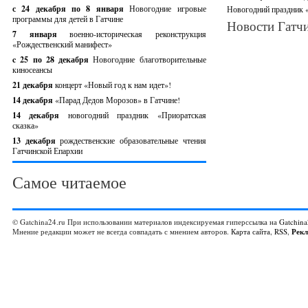
с 24 декабря по 8 января
Новогодние игровые
Новогодний праздник «
программы для детей в Гатчине
Новости Гатчи
7 января
военно-историческая реконструкция
«Рождественский манифест»
c 25 по 28 декабря
Новогодние благотворительные
киносеансы
21 декабря
концерт «Новый год к нам идет»!
14 декабря
«Парад Дедов Морозов» в Гатчине!
14 декабря
новогодний праздник «Приоратская
сказка»
13 декабря
рождественские образовательные чтения
Гатчинской Епархии
Самое читаемое
© Gatchina24.ru При использовании материалов индексируемая гиперссылка на
Gatchina
Мнение редакции может не всегда совпадать с мнением авторов.
Карта сайта
,
RSS
,
Рек