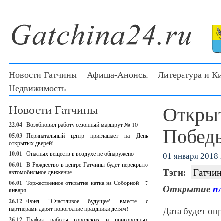
Новости Гатчины
Афиша-Анонсы
Литература и К
Недвижимость
Откры
Новости Гатчины
22.04
Возобновил работу сезонный маршрут № 10
Победы
05.03
Перинатальный центр приглашает на День
открытых дверей!
10.01
Опасных веществ в воздухе не обнаружено
01 января 2018 г
06.01
В Рождество в центре Гатчины будет перекрыто
Тэги:
Гатчин
автомобильное движение
06.01
Торжественное открытие катка на Соборной - 7
Открытие
п
января
26.12
Фонд "Счастливое будущее" вместе с
партнерами дарят новогодние праздники детям!
Дата будет оп
26.12
График работы городских и пригородных