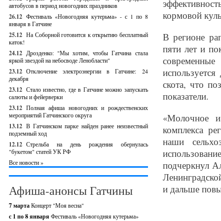
эффективнос
автобусов в период новогодних праздников
кормовой куль
26.12
Фестиваль «Новогодняя кутерьма» - с 1 по 8
января в Гатчине
25.12
На Соборной готовится к открытию бесплатный
В регионе ра
каток!
пяти лет и по
24.12
Дрозденко: "Мы хотим, чтобы Гатчина стала
современные
яркой звездой на небосводе Ленобласти"
используется
23.12
Отключение электроэнергии в Гатчине: 24
декабря
скота, что п
23.12
Стало известно, где в Гатчине можно запускать
показатели.
салюты и фейерверки
23.12
Полная афиша новогодних и рождественских
мероприятий Гатчинского округа
«Молочное и
13.12
В Гатчинском парке найден ранее неизвестный
комплекса ре
подземный ход
наши сельхо
12.12
Стрельба на день рождения обернулась
использован
"букетом" статей УК РФ
Все новости »
подчеркнул А
Ленинградско
Афиша-анонсы Гатчины
и дальше повы
7 марта
Концерт "Моя весна"
с 1 по 8 января
Фестиваль «Новогодняя кутерьма»