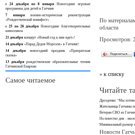
с 24 декабря по 8 января
Новогодние игровые
программы для детей в Гатчине
7 января
военно-историческая реконструкция
По материалам
«Рождественский манифест»
c 25 по 28 декабря
Новогодние благотворительные
области
киносеансы
21 декабря
концерт «Новый год к нам идет»!
Просмотров: 
14 декабря
«Парад Дедов Морозов» в Гатчине!
14 декабря
новогодний праздник «Приоратская
Поделиться…
сказка»
13 декабря
рождественские образовательные чтения
Гатчинской Епархии
» к списку
Самое читаемое
Читайте т
Дрозденко: "Мы хотим,
Жительница Гатчины по
Ветеран СВО из Гатчин
На повестке дня - экол
Минимальный размер за
Новости Гатчи