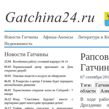
Новости Гатчины
Афиша-Анонсы
Литература и К
Недвижимость
Рапсов
Новости Гатчины
22.04
Возобновил работу сезонный маршрут № 10
Гатчин
05.03
Перинатальный центр приглашает на День
открытых дверей!
10.01
Опасных веществ в воздухе не обнаружено
07 сентября 201
06.01
В Рождество в центре Гатчины будет перекрыто
Тэги:
Гатчин
автомобильное движение
области
Але
06.01
Торжественное открытие катка на Соборной - 7
января
В ходе рабо
26.12
Фонд "Счастливое будущее" вместе с
партнерами дарят новогодние праздники детям!
Дрозденко о
26.12
График работы городских и пригородных