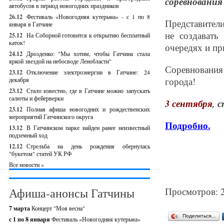
соревнования
автобусов в период новогодних праздников
26.12
Фестиваль «Новогодняя кутерьма» - с 1 по 8
Представител
января в Гатчине
не создавать
25.12
На Соборной готовится к открытию бесплатный
каток!
очередях и пр
24.12
Дрозденко: "Мы хотим, чтобы Гатчина стала
яркой звездой на небосводе Ленобласти"
Соревнования
23.12
Отключение электроэнергии в Гатчине: 24
города!
декабря
23.12
Стало известно, где в Гатчине можно запускать
салюты и фейерверки
3 сентября
, 
23.12
Полная афиша новогодних и рождественских
мероприятий Гатчинского округа
Подробно.
13.12
В Гатчинском парке найден ранее неизвестный
подземный ход
12.12
Стрельба на день рождения обернулась
"букетом" статей УК РФ
Все новости »
Афиша-анонсы Гатчины
Просмотров: 
7 марта
Концерт "Моя весна"
Поделиться…
с 1 по 8 января
Фестиваль «Новогодняя кутерьма»