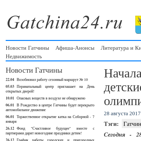
Новости Гатчины
Афиша-Анонсы
Литература и К
Недвижимость
Начала
Новости Гатчины
22.04
Возобновил работу сезонный маршрут № 10
детски
05.03
Перинатальный центр приглашает на День
открытых дверей!
олимп
10.01
Опасных веществ в воздухе не обнаружено
06.01
В Рождество в центре Гатчины будет перекрыто
автомобильное движение
28 августа 2017 
06.01
Торжественное открытие катка на Соборной - 7
января
Тэги:
Гатчин
26.12
Фонд "Счастливое будущее" вместе с
партнерами дарят новогодние праздники детям!
Сегодня - 2
26.12
График работы городских и пригородных