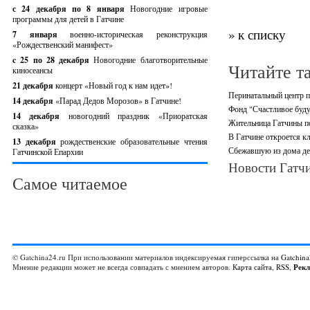
с 24 декабря по 8 января
Новогодние игровые
программы для детей в Гатчине
» к списку
7 января
военно-историческая реконструкция
«Рождественский манифест»
c 25 по 28 декабря
Новогодние благотворительные
Читайте т
киносеансы
21 декабря
концерт «Новый год к нам идет»!
Перинатальный центр п
14 декабря
«Парад Дедов Морозов» в Гатчине!
Фонд "Счастливое буду
14 декабря
новогодний праздник «Приоратская
Жительница Гатчины по
сказка»
В Гатчине откроется кл
13 декабря
рождественские образовательные чтения
Сбежавшую из дома де
Гатчинской Епархии
Новости Гатчи
Самое читаемое
© Gatchina24.ru При использовании материалов индексируемая гиперссылка на
Gatchina
Мнение редакции может не всегда совпадать с мнением авторов.
Карта сайта
,
RSS
,
Рек