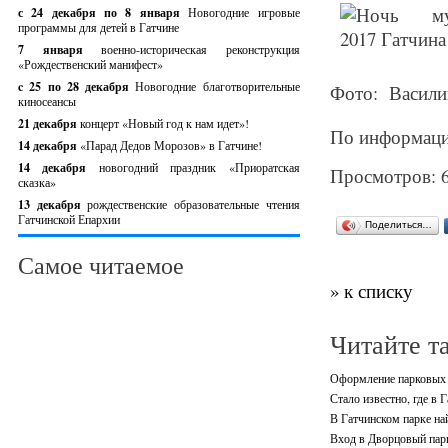
с 24 декабря по 8 января
Новогодние игровые
программы для детей в Гатчине
7 января
военно-историческая реконструкция
«Рождественский манифест»
c 25 по 28 декабря
Новогодние благотворительные
Фото: Василий
киносеансы
21 декабря
концерт «Новый год к нам идет»!
По информаци
14 декабря
«Парад Дедов Морозов» в Гатчине!
14 декабря
новогодний праздник «Приоратская
Просмотров: 
сказка»
13 декабря
рождественские образовательные чтения
Гатчинской Епархии
Поделиться…
Самое читаемое
» к списку
Читайте т
Оформление парковых а
Стало известно, где в 
В Гатчинском парке на
Вход в Дворцовый парк