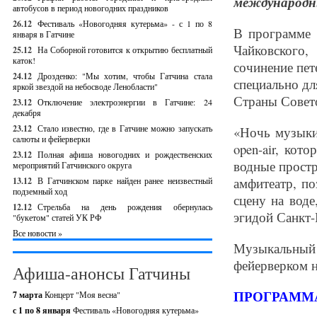
международн
автобусов в период новогодних праздников
26.12
Фестиваль «Новогодняя кутерьма» - с 1 по 8
В программе 
января в Гатчине
Чайковского,
25.12
На Соборной готовится к открытию бесплатный
каток!
сочинение пет
24.12
Дрозденко: "Мы хотим, чтобы Гатчина стала
специально дл
яркой звездой на небосводе Ленобласти"
Страны Совет
23.12
Отключение электроэнергии в Гатчине: 24
декабря
23.12
Стало известно, где в Гатчине можно запускать
«Ночь музыки
салюты и фейерверки
open-air, ко
23.12
Полная афиша новогодних и рождественских
водные простр
мероприятий Гатчинского округа
амфитеатр, по
13.12
В Гатчинском парке найден ранее неизвестный
подземный ход
сцену на воде
12.12
Стрельба на день рождения обернулась
эгидой Санкт-
"букетом" статей УК РФ
Все новости »
Музыкальный
фейерверком 
Афиша-анонсы Гатчины
ПРОГРАММА,
7 марта
Концерт "Моя весна"
с 1 по 8 января
Фестиваль «Новогодняя кутерьма»