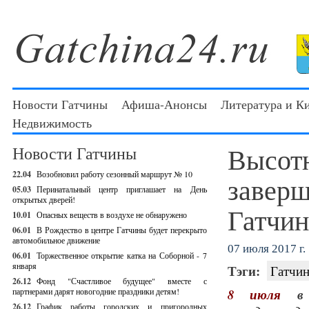
Новости Гатчины
Афиша-Анонсы
Литература и К
Недвижимость
Высот
Новости Гатчины
22.04
Возобновил работу сезонный маршрут № 10
заверш
05.03
Перинатальный центр приглашает на День
открытых дверей!
Гатчин
10.01
Опасных веществ в воздухе не обнаружено
06.01
В Рождество в центре Гатчины будет перекрыто
автомобильное движение
07 июля 2017 г.
06.01
Торжественное открытие катка на Соборной - 7
января
Тэги:
Гатчин
26.12
Фонд "Счастливое будущее" вместе с
партнерами дарят новогодние праздники детям!
8 июля
в м
26.12
График работы городских и пригородных