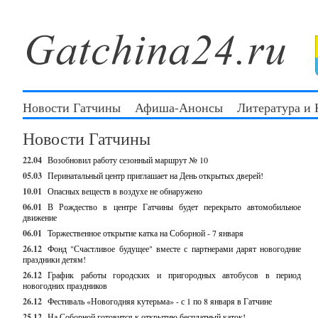
Новости Гатчины
Афиша-Анонсы
Литература и
Новости Гатчины
22.04
Возобновил работу сезонный маршрут № 10
05.03
Перинатальный центр приглашает на День открытых дверей!
10.01
Опасных веществ в воздухе не обнаружено
06.01
В Рождество в центре Гатчины будет перекрыто автомобильное
движение
06.01
Торжественное открытие катка на Соборной - 7 января
26.12
Фонд "Счастливое будущее" вместе с партнерами дарят новогодние
праздники детям!
26.12
График работы городских и пригородных автобусов в период
новогодних праздников
26.12
Фестиваль «Новогодняя кутерьма» - с 1 по 8 января в Гатчине
25.12
На Соборной готовится к открытию бесплатный каток!