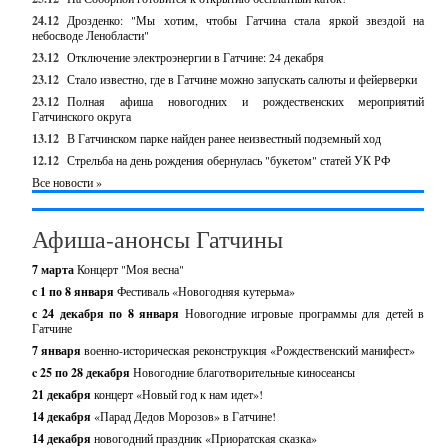
24.12
Дрозденко: "Мы хотим, чтобы Гатчина стала яркой звездой на
небосводе Ленобласти"
23.12
Отключение электроэнергии в Гатчине: 24 декабря
23.12
Стало известно, где в Гатчине можно запускать салюты и фейерверки
23.12
Полная афиша новогодних и рождественских мероприятий
Гатчинского округа
13.12
В Гатчинском парке найден ранее неизвестный подземный ход
12.12
Стрельба на день рождения обернулась "букетом" статей УК РФ
Все новости »
Афиша-анонсы Гатчины
7 марта
Концерт "Моя весна"
с 1 по 8 января
Фестиваль «Новогодняя кутерьма»
с 24 декабря по 8 января
Новогодние игровые программы для детей в
Гатчине
7 января
военно-историческая реконструкция «Рождественский манифест»
c 25 по 28 декабря
Новогодние благотворительные киносеансы
21 декабря
концерт «Новый год к нам идет»!
14 декабря
«Парад Дедов Морозов» в Гатчине!
14 декабря
новогодний праздник «Приоратская сказка»