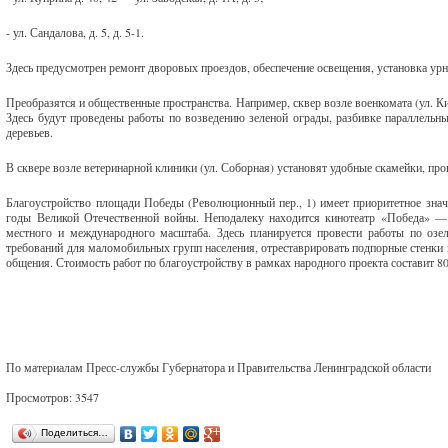
- ул. Сандалова, д. 5, д. 5-1.
Здесь предусмотрен ремонт дворовых проездов, обеспечение освещения, установка урн 
Преобразятся и общественные пространства. Например, сквер возле военкомата (ул. Кир
Здесь будут проведены работы по возведению зеленой ограды, разбивке параллельн
деревьев.
В сквере возле ветеринарной клиники (ул. Соборная) установят удобные скамейки, пр
Благоустройство площади Победы (Революционный пер., 1) имеет приоритетное знач
годы Великой Отечественной войны. Неподалеку находится кинотеатр «Победа» — 
местного и международного масштаба. Здесь планируется провести работы по озе
требований для маломобильных групп населения, отреставрировать подпорные стенки и
общения. Стоимость работ по благоустройству в рамках народного проекта составит 8
По материалам Пресс-службы Губернатора и Правительства Ленинградской области
Просмотров: 3547
Поделиться…