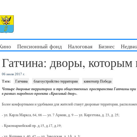
 Кино
Пенсионный фонд
Налоговая
Бизнес
Недви
Гатчина: дворы, которым 
06 июля 2017 г.
Тэги:
Гатчина
благоустройство территории
кинотеатр Победа
Четыре дворовые территории и три общественных пространства Гатчины при у
в рамках народного проекта «Красивый двор».
Более комфортными и удобными для жителей станут дворовые территории, расположе
- ул. Карла Маркса, 64, 66 — ул. 7 Армии, д. 9 — ул. Киргетова, д. 23, д. 25;
- Красноармейский пр. д.15, д.17, д.19;
- ул. Куприна д. 40, 42 — ул. Заводская, д. 1А, д. 3;