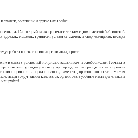
и скамеек, озеленение и другие виды работ.
гетова, д. 12), который также граничит с детским садом и детской библиотекой.
ых дорожек, мощеных гранитом, установке скамеек и опор освещения, посадке
оведут работы по озеленению и организации дорожек.
ение в связи с установкой монумента защитникам и освободителям Гатчины в
крупный культурно-досуговый центр города, место проведения мероприятий
ленению, привести в порядок газоны, заменить дорожное покрытие с учетом
 лестницы вокруг здания кинотеатра, организовать удобные места для отдыха и
0 млн рублей.