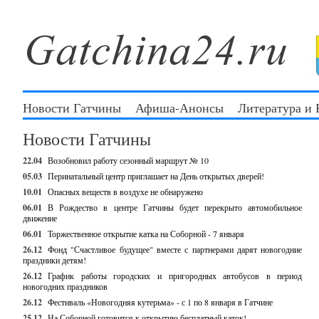
Новости Гатчины
Афиша-Анонсы
Литература и
Новости Гатчины
22.04
Возобновил работу сезонный маршрут № 10
05.03
Перинатальный центр приглашает на День открытых дверей!
10.01
Опасных веществ в воздухе не обнаружено
06.01
В Рождество в центре Гатчины будет перекрыто автомобильное
движение
06.01
Торжественное открытие катка на Соборной - 7 января
26.12
Фонд "Счастливое будущее" вместе с партнерами дарят новогодние
праздники детям!
26.12
График работы городских и пригородных автобусов в период
новогодних праздников
26.12
Фестиваль «Новогодняя кутерьма» - с 1 по 8 января в Гатчине
25.12
На Соборной готовится к открытию бесплатный каток!