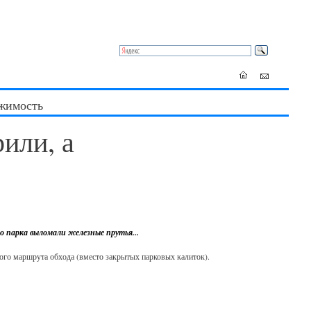
жимость
рили, а
го парка выломали железные прутья...
ого маршрута обхода (вместо закрытых парковых калиток).