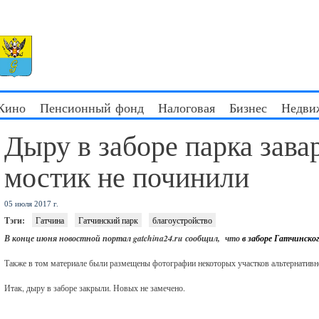
 Кино
Пенсионный фонд
Налоговая
Бизнес
Недви
Дыру в заборе парка зава
мостик не починили
05 июля 2017 г.
Тэги:
Гатчина
Гатчинский парк
благоустройство
В конце июня новостной портал gatchina24.ru сообщил, что
в заборе Гатчинско
Также в том материале были размещены фотографии некоторых участков альтернативн
Итак, дыру в заборе закрыли. Новых не замечено.