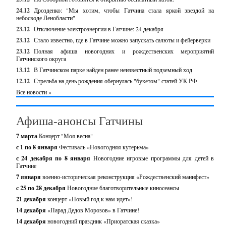
24.12
Дрозденко: "Мы хотим, чтобы Гатчина стала яркой звездой на
небосводе Ленобласти"
23.12
Отключение электроэнергии в Гатчине: 24 декабря
23.12
Стало известно, где в Гатчине можно запускать салюты и фейерверки
23.12
Полная афиша новогодних и рождественских мероприятий
Гатчинского округа
13.12
В Гатчинском парке найден ранее неизвестный подземный ход
12.12
Стрельба на день рождения обернулась "букетом" статей УК РФ
Все новости »
Афиша-анонсы Гатчины
7 марта
Концерт "Моя весна"
с 1 по 8 января
Фестиваль «Новогодняя кутерьма»
с 24 декабря по 8 января
Новогодние игровые программы для детей в
Гатчине
7 января
военно-историческая реконструкция «Рождественский манифест»
c 25 по 28 декабря
Новогодние благотворительные киносеансы
21 декабря
концерт «Новый год к нам идет»!
14 декабря
«Парад Дедов Морозов» в Гатчине!
14 декабря
новогодний праздник «Приоратская сказка»