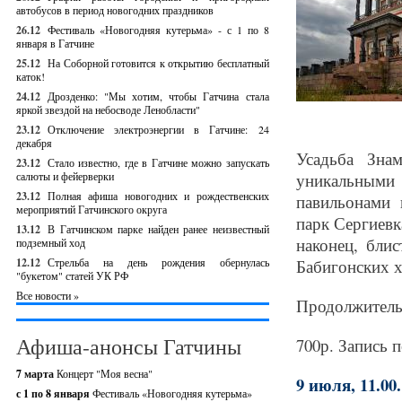
автобусов в период новогодних праздников
26.12
Фестиваль «Новогодняя кутерьма» - с 1 по 8
января в Гатчине
25.12
На Соборной готовится к открытию бесплатный
каток!
24.12
Дрозденко: "Мы хотим, чтобы Гатчина стала
яркой звездой на небосводе Ленобласти"
23.12
Отключение электроэнергии в Гатчине: 24
декабря
Усадьба Зна
23.12
Стало известно, где в Гатчине можно запускать
салюты и фейерверки
уникальным
23.12
Полная афиша новогодних и рождественских
павильонами 
мероприятий Гатчинского округа
парк Сергиевк
13.12
В Гатчинском парке найден ранее неизвестный
наконец, бли
подземный ход
12.12
Стрельба на день рождения обернулась
Бабигонских 
"букетом" статей УК РФ
Все новости »
Продолжительн
Афиша-анонсы Гатчины
700р. Запись п
7 марта
Концерт "Моя весна"
9 июля, 11.00.
с 1 по 8 января
Фестиваль «Новогодняя кутерьма»