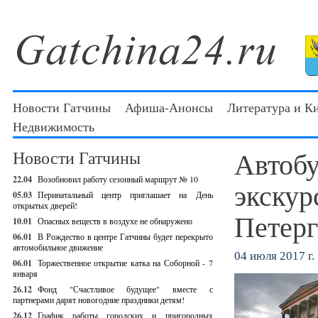
Новости Гатчины
Афиша-Анонсы
Литература и К
Недвижимость
Автобу
Новости Гатчины
22.04
Возобновил работу сезонный маршрут № 10
экскур
05.03
Перинатальный центр приглашает на День
открытых дверей!
Петер
10.01
Опасных веществ в воздухе не обнаружено
06.01
В Рождество в центре Гатчины будет перекрыто
автомобильное движение
04 июля 2017 г.
06.01
Торжественное открытие катка на Соборной - 7
января
26.12
Фонд "Счастливое будущее" вместе с
партнерами дарят новогодние праздники детям!
26.12
График работы городских и пригородных