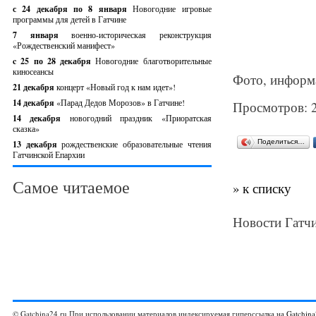
с 24 декабря по 8 января
Новогодние игровые
программы для детей в Гатчине
7 января
военно-историческая реконструкция
«Рождественский манифест»
c 25 по 28 декабря
Новогодние благотворительные
киносеансы
Фото, информа
21 декабря
концерт «Новый год к нам идет»!
14 декабря
«Парад Дедов Морозов» в Гатчине!
Просмотров: 
14 декабря
новогодний праздник «Приоратская
сказка»
Поделиться…
13 декабря
рождественские образовательные чтения
Гатчинской Епархии
Самое читаемое
» к списку
Новости Гатчи
© Gatchina24.ru При использовании материалов индексируемая гиперссылка на
Gatchina