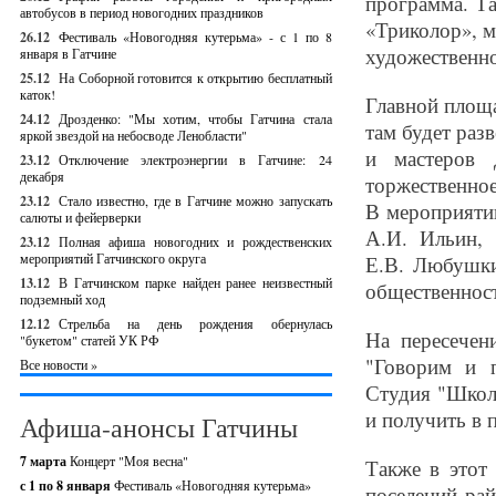
программа. Т
автобусов в период новогодних праздников
«Триколор», м
26.12
Фестиваль «Новогодняя кутерьма» - с 1 по 8
художественно
января в Гатчине
25.12
На Соборной готовится к открытию бесплатный
каток!
Главной площа
24.12
Дрозденко: "Мы хотим, чтобы Гатчина стала
там будет раз
яркой звездой на небосводе Ленобласти"
и мастеров д
23.12
Отключение электроэнергии в Гатчине: 24
декабря
торжественное
23.12
Стало известно, где в Гатчине можно запускать
В мероприяти
салюты и фейерверки
А.И. Ильин, 
23.12
Полная афиша новогодних и рождественских
мероприятий Гатчинского округа
Е.В. Любушки
13.12
В Гатчинском парке найден ранее неизвестный
общественност
подземный ход
12.12
Стрельба на день рождения обернулась
На пересечен
"букетом" статей УК РФ
"Говорим и 
Все новости »
Студия "Школ
и получить в 
Афиша-анонсы Гатчины
7 марта
Концерт "Моя весна"
Также в этот
с 1 по 8 января
Фестиваль «Новогодняя кутерьма»
поселений ра