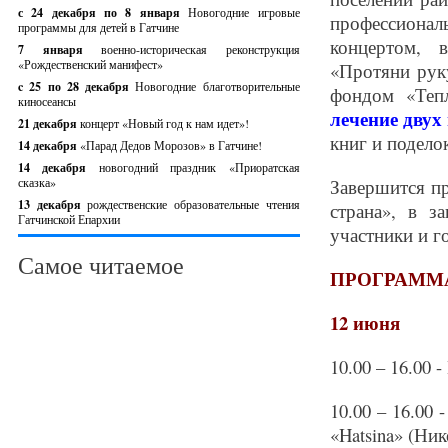
с 24 декабря по 8 января
Новогодние игровые
профессиона
программы для детей в Гатчине
концертом, 
7 января
военно-историческая реконструкция
«Рождественский манифест»
«Протяни рук
c 25 по 28 декабря
Новогодние благотворительные
фондом «Теп
киносеансы
лечение двух
21 декабря
концерт «Новый год к нам идет»!
книг и подело
14 декабря
«Парад Дедов Морозов» в Гатчине!
14 декабря
новогодний праздник «Приоратская
сказка»
Завершится п
13 декабря
рождественские образовательные чтения
страна», в з
Гатчинской Епархии
участники и г
Самое читаемое
ПРОГРАММА. 
12 июня
10.00 – 16.00
10.00 – 16.00
«Hatsina» (Ник