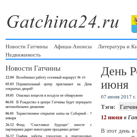
Новости Гатчины
Афиша-Анонсы
Литература и К
Недвижимость
День Р
Новости Гатчины
22.04
Возобновил работу сезонный маршрут № 10
июня
05.03
Перинатальный центр приглашает на День
открытых дверей!
10.01
Опасных веществ в воздухе не обнаружено
07 июня 2017 г.
06.01
В Рождество в центре Гатчины будет перекрыто
Тэги:
Гатчин
автомобильное движение
06.01
Торжественное открытие катка на Соборной - 7
12 июня
в Га
января
26.12
Фонд "Счастливое будущее" вместе с
партнерами дарят новогодние праздники детям!
В этот день в
26.12
График работы городских и пригородных