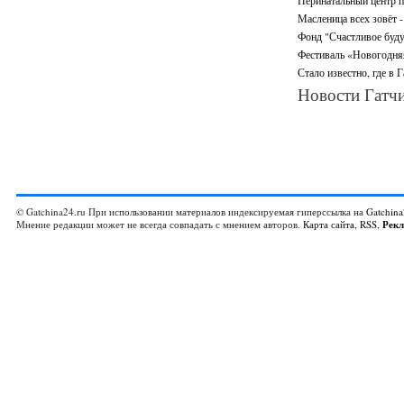
Перинатальный центр п
Масленица всех зовёт -
Фонд "Счастливое буду
Фестиваль «Новогодняя 
Стало известно, где в 
Новости Гатчи
© Gatchina24.ru При использовании материалов индексируемая гиперссылка на
Gatchina
Мнение редакции может не всегда совпадать с мнением авторов.
Карта сайта
,
RSS
,
Рек