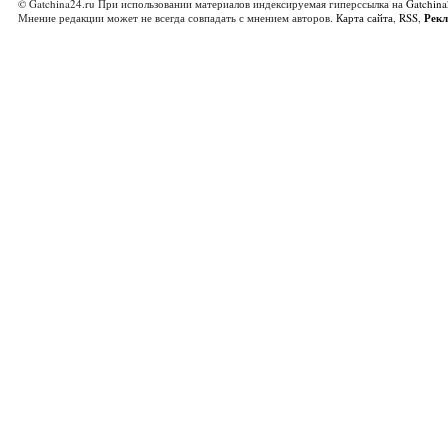
© Gatchina24.ru При использовании материалов индексируемая гиперссылка на
Gatchina
Мнение редакции может не всегда совпадать с мнением авторов.
Карта сайта
,
RSS
,
Рек