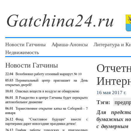
Новости Гатчины
Афиша-Анонсы
Литература и К
Недвижимость
Отчетн
Новости Гатчины
22.04
Возобновил работу сезонный маршрут № 10
Интерн
05.03
Перинатальный центр приглашает на День
открытых дверей!
10.01
Опасных веществ в воздухе не обнаружено
16 мая 2017 г.
06.01
В Рождество в центре Гатчины будет перекрыто
Тэги:
предп
автомобильное движение
06.01
Торжественное открытие катка на Соборной - 7
Для предст
января
бумажных но
26.12
Фонд "Счастливое будущее" вместе с
партнерами дарят новогодние праздники детям!
с двумерным
26.12
График работы городских и пригородных