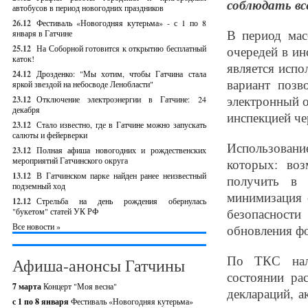
соблюдать вс
автобусов в период новогодних праздников
26.12
Фестиваль «Новогодняя кутерьма» - с 1 по 8
В период мас
января в Гатчине
25.12
На Соборной готовится к открытию бесплатный
очередей в ин
каток!
является испо
24.12
Дрозденко: "Мы хотим, чтобы Гатчина стала
вариант позв
яркой звездой на небосводе Ленобласти"
электронный 
23.12
Отключение электроэнергии в Гатчине: 24
декабря
инспекцией че
23.12
Стало известно, где в Гатчине можно запускать
салюты и фейерверки
Использован
23.12
Полная афиша новогодних и рождественских
мероприятий Гатчинского округа
которых: во
13.12
В Гатчинском парке найден ранее неизвестный
получить в 
подземный ход
минимизация 
12.12
Стрельба на день рождения обернулась
безопасност
"букетом" статей УК РФ
Все новости »
обновления фо
По ТКС нало
Афиша-анонсы Гатчины
состоянии ра
7 марта
Концерт "Моя весна"
деклараций, а
с 1 по 8 января
Фестиваль «Новогодняя кутерьма»