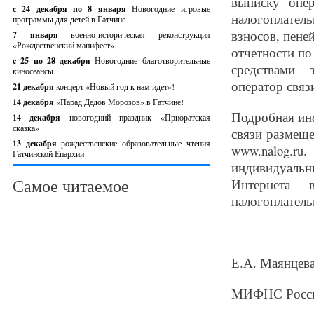
выписку опе
с 24 декабря по 8 января
Новогодние игровые
налогоплател
программы для детей в Гатчине
взносов, пене
7 января
военно-историческая реконструкция
«Рождественский манифест»
отчетности п
c 25 по 28 декабря
Новогодние благотворительные
средствами 
киносеансы
оператор связ
21 декабря
концерт «Новый год к нам идет»!
14 декабря
«Парад Дедов Морозов» в Гатчине!
Подробная инф
14 декабря
новогодний праздник «Приоратская
сказка»
связи размеще
13 декабря
рождественские образовательные чтения
www.nalog.
Гатчинской Епархии
индивидуаль
Самое читаемое
Интернета 
налогоплател
Е.А. Маянцева
МИФНС России