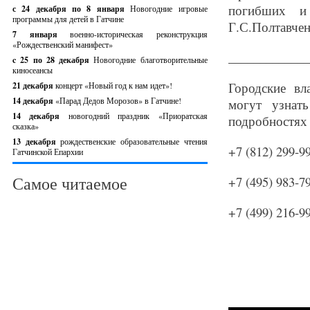
погибших и 
с 24 декабря по 8 января
Новогодние игровые
программы для детей в Гатчине
Г.С.Полтавчен
7 января
военно-историческая реконструкция
«Рождественский манифест»
_____________
c 25 по 28 декабря
Новогодние благотворительные
киносеансы
Городские вл
21 декабря
концерт «Новый год к нам идет»!
14 декабря
«Парад Дедов Морозов» в Гатчине!
могут узнат
14 декабря
новогодний праздник «Приоратская
подробностях
сказка»
13 декабря
рождественские образовательные чтения
+7 (812) 299-
Гатчинской Епархии
Самое читаемое
+7 (495) 983-
+7 (499) 216-