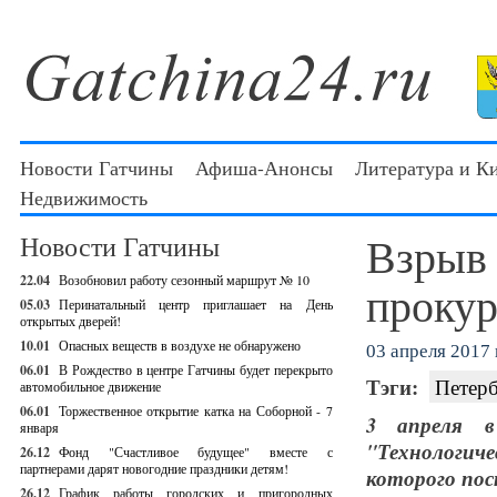
Новости Гатчины
Афиша-Анонсы
Литература и К
Недвижимость
Взрыв 
Новости Гатчины
22.04
Возобновил работу сезонный маршрут № 10
прокур
05.03
Перинатальный центр приглашает на День
открытых дверей!
10.01
Опасных веществ в воздухе не обнаружено
03 апреля 2017 г
06.01
В Рождество в центре Гатчины будет перекрыто
Тэги:
Петер
автомобильное движение
06.01
Торжественное открытие катка на Соборной - 7
3 апреля в
января
"Технологи
26.12
Фонд "Счастливое будущее" вместе с
партнерами дарят новогодние праздники детям!
которого пос
26.12
График работы городских и пригородных