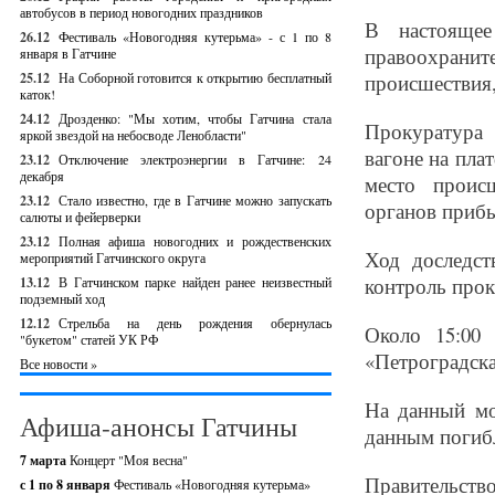
автобусов в период новогодних праздников
В настоящее
26.12
Фестиваль «Новогодняя кутерьма» - с 1 по 8
правоохрани
января в Гатчине
25.12
На Соборной готовится к открытию бесплатный
происшествия,
каток!
24.12
Дрозденко: "Мы хотим, чтобы Гатчина стала
Прокуратура 
яркой звездой на небосводе Ленобласти"
вагоне на пла
23.12
Отключение электроэнергии в Гатчине: 24
декабря
место проис
23.12
Стало известно, где в Гатчине можно запускать
органов прибы
салюты и фейерверки
23.12
Полная афиша новогодних и рождественских
Ход доследст
мероприятий Гатчинского округа
контроль прок
13.12
В Гатчинском парке найден ранее неизвестный
подземный ход
12.12
Стрельба на день рождения обернулась
Около 15:00 
"букетом" статей УК РФ
«Петроградска
Все новости »
На данный мо
Афиша-анонсы Гатчины
данным погибл
7 марта
Концерт "Моя весна"
Правительств
с 1 по 8 января
Фестиваль «Новогодняя кутерьма»