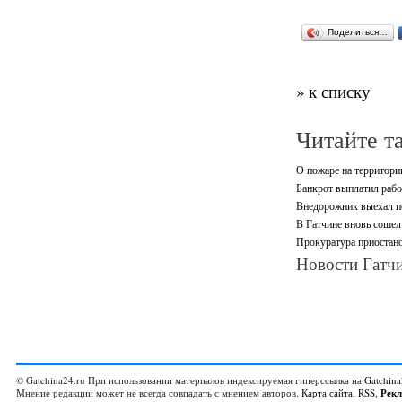
Поделиться…
» к списку
Читайте т
О пожаре на территори
Банкрот выплатил рабо
Внедорожник выехал по
В Гатчине вновь сошел 
Прокуратура приостано
Новости Гатчи
© Gatchina24.ru При использовании материалов индексируемая гиперссылка на
Gatchina
Мнение редакции может не всегда совпадать с мнением авторов.
Карта сайта
,
RSS
,
Рек