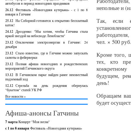
Работодатели,
автобусов в период новогодних праздников
неполные и (и
26.12
Фестиваль «Новогодняя кутерьма» - с 1 по 8
января в Гатчине
Так, если 
25.12
На Соборной готовится к открытию бесплатный
каток!
установленн
24.12
Дрозденко: "Мы хотим, чтобы Гатчина стала
работодателя,
яркой звездой на небосводе Ленобласти"
чел. × 500 руб.
23.12
Отключение электроэнергии в Гатчине: 24
декабря
23.12
Стало известно, где в Гатчине можно запускать
Кроме того, 
салюты и фейерверки
тех, кто пр
23.12
Полная афиша новогодних и рождественских
конкретному
мероприятий Гатчинского округа
будущем, рек
13.12
В Гатчинском парке найден ранее неизвестный
подземный ход
день!
12.12
Стрельба на день рождения обернулась
"букетом" статей УК РФ
Обращаем ваш
Все новости »
будет осуществ
Афиша-анонсы Гатчины
7 марта
Концерт "Моя весна"
с 1 по 8 января
Фестиваль «Новогодняя кутерьма»