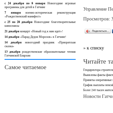
с 24 декабря по 8 января
Новогодние игровые
программы для детей в Гатчине
Управление Пе
7 января
военно-историческая реконструкция
«Рождественский манифест»
Просмотров: 
c 25 по 28 декабря
Новогодние благотворительные
киносеансы
21 декабря
концерт «Новый год к нам идет»!
Поделиться…
14 декабря
«Парад Дедов Морозов» в Гатчине!
14 декабря
новогодний праздник «Приоратская
сказка»
» к списку
13 декабря
рождественские образовательные чтения
Гатчинской Епархии
Читайте т
Самое читаемое
Гендиректора строите
Выявлены факты фикти
Приняты оперативные 
График выплаты пенсий
Более 240 тысяч жител
Новости Гатчи