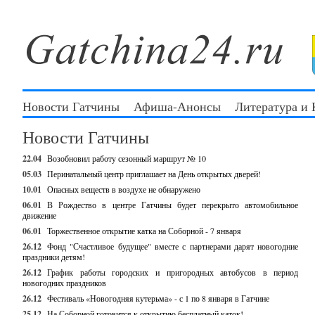
Новости Гатчины
Афиша-Анонсы
Литература и
Новости Гатчины
22.04
Возобновил работу сезонный маршрут № 10
05.03
Перинатальный центр приглашает на День открытых дверей!
10.01
Опасных веществ в воздухе не обнаружено
06.01
В Рождество в центре Гатчины будет перекрыто автомобильное
движение
06.01
Торжественное открытие катка на Соборной - 7 января
26.12
Фонд "Счастливое будущее" вместе с партнерами дарят новогодние
праздники детям!
26.12
График работы городских и пригородных автобусов в период
новогодних праздников
26.12
Фестиваль «Новогодняя кутерьма» - с 1 по 8 января в Гатчине
25.12
На Соборной готовится к открытию бесплатный каток!