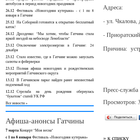
автобусов в период новогодних праздников
Адреса:
26.12
Фестиваль «Новогодняя кутерьма» - с 1 по 8
января в Гатчине
- ул. Чкалова, 
25.12
На Соборной готовится к открытию бесплатный
каток!
- Приоратский
24.12
Дрозденко: "Мы хотим, чтобы Гатчина стала
яркой звездой на небосводе Ленобласти"
23.12
Отключение электроэнергии в Гатчине: 24
Причина: устр
декабря
23.12
Стало известно, где в Гатчине можно запускать
салюты и фейерверки
23.12
Полная афиша новогодних и рождественских
мероприятий Гатчинского округа
13.12
В Гатчинском парке найден ранее неизвестный
подземный ход
Пресс-служба
12.12
Стрельба на день рождения обернулась
"букетом" статей УК РФ
Просмотров: 
Все новости »
Поделиться…
Афиша-анонсы Гатчины
7 марта
Концерт "Моя весна"
» к списку
с 1 по 8 января
Фестиваль «Новогодняя кутерьма»