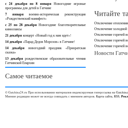
с 24 декабря по 8 января
Новогодние игровые
программы для детей в Гатчине
Читайте т
7 января
военно-историческая реконструкция
«Рождественский манифест»
Отключение отопления,
c 25 по 28 декабря
Новогодние благотворительные
Отключение холодной в
киносеансы
Отключение горячей во
21 декабря
концерт «Новый год к нам идет»!
Отключение горячей во
14 декабря
«Парад Дедов Морозов» в Гатчине!
Отключение горячей во
14 декабря
новогодний праздник «Приоратская
Новости Гатчи
сказка»
13 декабря
рождественские образовательные чтения
Гатчинской Епархии
Самое читаемое
© Gatchina24.ru При использовании материалов индексируемая гиперссылка на
Gatchina
Мнение редакции может не всегда совпадать с мнением авторов.
Карта сайта
,
RSS
,
Рек