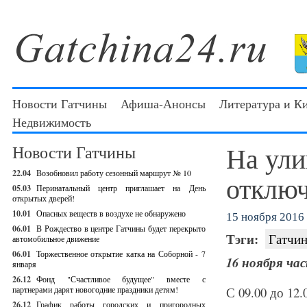
Новости Гатчины
Афиша-Анонсы
Литература и К
Недвижимость
На ули
Новости Гатчины
22.04
Возобновил работу сезонный маршрут № 10
отключ
05.03
Перинатальный центр приглашает на День
открытых дверей!
10.01
Опасных веществ в воздухе не обнаружено
15 ноября 2016 
06.01
В Рождество в центре Гатчины будет перекрыто
Тэги:
Гатчин
автомобильное движение
06.01
Торжественное открытие катка на Соборной - 7
16 ноября ча
января
26.12
Фонд "Счастливое будущее" вместе с
партнерами дарят новогодние праздники детям!
С 09.00 до 12.
26.12
График работы городских и пригородных