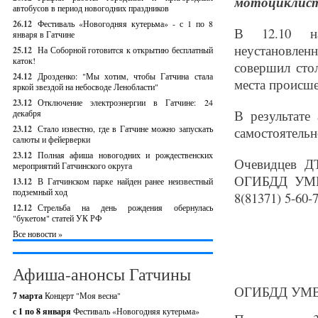
мотоциклист
автобусов в период новогодних праздников
26.12
Фестиваль «Новогодняя кутерьма» - с 1 по 8
В 12.10 на
января в Гатчине
неустановле
25.12
На Соборной готовится к открытию бесплатный
каток!
совершил ст
24.12
Дрозденко: "Мы хотим, чтобы Гатчина стала
места происше
яркой звездой на небосводе Ленобласти"
23.12
Отключение электроэнергии в Гатчине: 24
В результате
декабря
23.12
Стало известно, где в Гатчине можно запускать
самостоятель
салюты и фейерверки
23.12
Полная афиша новогодних и рождественских
Очевидцев Д
мероприятий Гатчинского округа
ОГИБДД УМВД
13.12
В Гатчинском парке найден ранее неизвестный
подземный ход
8(81371) 5-60-7
12.12
Стрельба на день рождения обернулась
"букетом" статей УК РФ
Все новости »
Афиша-анонсы Гатчины
ОГИБДД УМВД
7 марта
Концерт "Моя весна"
с 1 по 8 января
Фестиваль «Новогодняя кутерьма»