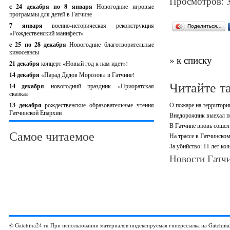
Просмотров: 
с 24 декабря по 8 января
Новогодние игровые
программы для детей в Гатчине
7 января
военно-историческая реконструкция
Поделиться…
«Рождественский манифест»
c 25 по 28 декабря
Новогодние благотворительные
киносеансы
» к списку
21 декабря
концерт «Новый год к нам идет»!
14 декабря
«Парад Дедов Морозов» в Гатчине!
Читайте т
14 декабря
новогодний праздник «Приоратская
сказка»
13 декабря
рождественские образовательные чтения
О пожаре на территори
Гатчинской Епархии
Внедорожник выехал по
В Гатчине вновь сошел 
Самое читаемое
На трассе в Гатчинско
За убийство: 11 лет ко
Новости Гатчи
© Gatchina24.ru При использовании материалов индексируемая гиперссылка на
Gatchina