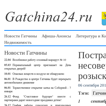
Новости Гатчины
Афиша-Анонсы
Литература и К
Недвижимость
Постр
Новости Гатчины
22.04
Возобновил работу сезонный маршрут № 10
несове
05.03
Перинатальный центр приглашает на День
открытых дверей!
розыск
10.01
Опасных веществ в воздухе не обнаружено
06.01
В Рождество в центре Гатчины будет перекрыто
автомобильное движение
06 сентября 201
06.01
Торжественное открытие катка на Соборной - 7
января
Тэги:
Гатчин
26.12
Фонд "Счастливое будущее" вместе с
партнерами дарят новогодние праздники детям!
1 сентябр
26.12
График работы городских и пригородных