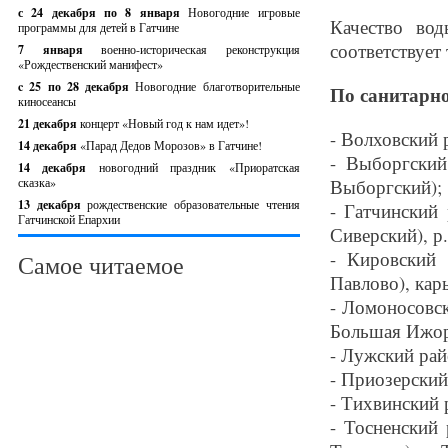
с 24 декабря по 8 января
Новогодние игровые
Качество во
программы для детей в Гатчине
соответствует
7 января
военно-историческая реконструкция
«Рождественский манифест»
c 25 по 28 декабря
Новогодние благотворительные
По санитарн
киносеансы
21 декабря
концерт «Новый год к нам идет»!
- Волховский 
14 декабря
«Парад Дедов Морозов» в Гатчине!
- Выборгский
14 декабря
новогодний праздник «Приоратская
сказка»
Выборгский);
13 декабря
рождественские образовательные чтения
- Гатчинский 
Гатчинской Епархии
Сиверский), р
- Кировский 
Самое читаемое
Павлово), карь
- Ломоносовск
Большая Ижора
- Лужский райо
- Приозерский 
- Тихвинский р
- Тосненский 