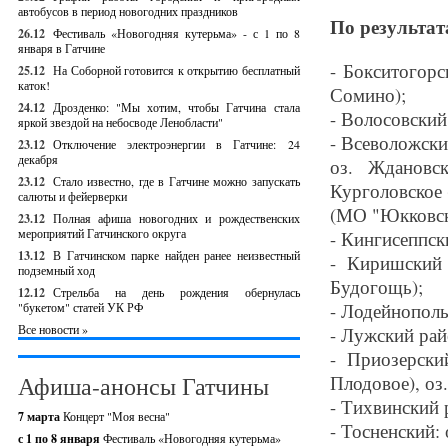
автобусов в период новогодних праздников
По результат
26.12
Фестиваль «Новогодняя кутерьма» - с 1 по 8
января в Гатчине
- Бокситогорс
25.12
На Соборной готовится к открытию бесплатный
каток!
Сомино);
24.12
Дрозденко: "Мы хотим, чтобы Гатчина стала
- Волосовский 
яркой звездой на небосводе Ленобласти"
- Всеволожски
23.12
Отключение электроэнергии в Гатчине: 24
декабря
оз. Ждановск
23.12
Стало известно, где в Гатчине можно запускать
Курголовское 
салюты и фейерверки
(МО "Юкковско
23.12
Полная афиша новогодних и рождественских
мероприятий Гатчинского округа
- Кингисеппски
13.12
В Гатчинском парке найден ранее неизвестный
- Киришский 
подземный ход
Будогощь);
12.12
Стрельба на день рождения обернулась
- Лодейнополь
"букетом" статей УК РФ
Все новости »
- Лужский райо
- Приозерски
Афиша-анонсы Гатчины
Плодовое), оз.
- Тихвинский 
7 марта
Концерт "Моя весна"
- Тосненский: 
с 1 по 8 января
Фестиваль «Новогодняя кутерьма»