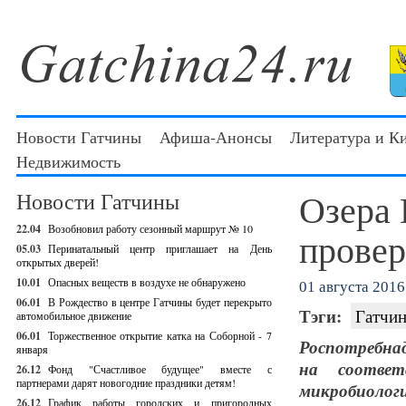
Новости Гатчины
Афиша-Анонсы
Литература и К
Недвижимость
Озера 
Новости Гатчины
22.04
Возобновил работу сезонный маршрут № 10
провер
05.03
Перинатальный центр приглашает на День
открытых дверей!
10.01
Опасных веществ в воздухе не обнаружено
01 августа 2016 
06.01
В Рождество в центре Гатчины будет перекрыто
Тэги:
Гатчи
автомобильное движение
06.01
Торжественное открытие катка на Соборной - 7
Роспотребна
января
на соответ
26.12
Фонд "Счастливое будущее" вместе с
партнерами дарят новогодние праздники детям!
микробиолог
26.12
График работы городских и пригородных