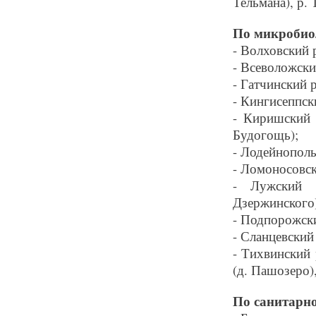
Тельмана), р. 
По микробио
- Волховский р
- Всеволожски
- Гатчинский р
- Кингисеппски
- Киришский р
Будогощь);
- Лодейнополь
- Ломоносовск
- Лужский р
Дзержинского)
- Подпорожски
- Сланцевский 
- Тихвинский 
(д. Пашозеро)
По санитарно