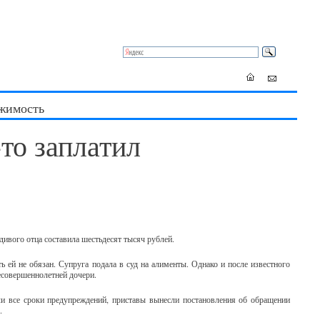
жимость
то заплатил
ивого отца составила шестьдесят тысяч рублей.
ть ей не обязан. Супруга подала в суд на алименты. Однако и после известного
есовершеннолетней дочери.
и все сроки предупреждений, приставы вынесли постановления об обращении
.