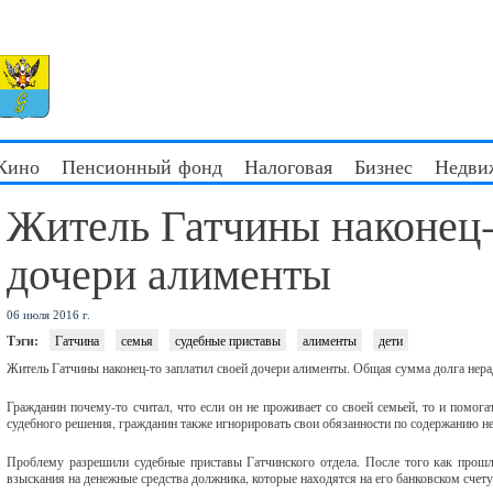
 Кино
Пенсионный фонд
Налоговая
Бизнес
Недви
Житель Гатчины наконец-
дочери алименты
06 июля 2016 г.
Тэги:
Гатчина
семья
судебные приставы
алименты
дети
Житель Гатчины наконец-то заплатил своей дочери алименты. Общая сумма долга нерад
Гражданин почему-то считал, что если он не проживает со своей семьей, то и помога
судебного решения, гражданин также игнорировать свои обязанности по содержанию н
Проблему разрешили судебные приставы Гатчинского отдела. После того как прошл
взыскания на денежные средства должника, которые находятся на его банковском счету