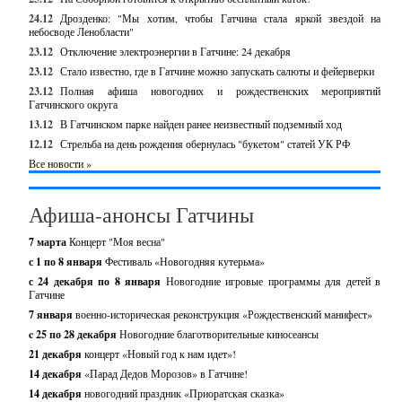
24.12
Дрозденко: "Мы хотим, чтобы Гатчина стала яркой звездой на
небосводе Ленобласти"
23.12
Отключение электроэнергии в Гатчине: 24 декабря
23.12
Стало известно, где в Гатчине можно запускать салюты и фейерверки
23.12
Полная афиша новогодних и рождественских мероприятий
Гатчинского округа
13.12
В Гатчинском парке найден ранее неизвестный подземный ход
12.12
Стрельба на день рождения обернулась "букетом" статей УК РФ
Все новости »
Афиша-анонсы Гатчины
7 марта
Концерт "Моя весна"
с 1 по 8 января
Фестиваль «Новогодняя кутерьма»
с 24 декабря по 8 января
Новогодние игровые программы для детей в
Гатчине
7 января
военно-историческая реконструкция «Рождественский манифест»
c 25 по 28 декабря
Новогодние благотворительные киносеансы
21 декабря
концерт «Новый год к нам идет»!
14 декабря
«Парад Дедов Морозов» в Гатчине!
14 декабря
новогодний праздник «Приоратская сказка»