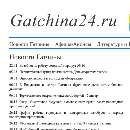
Новости Гатчины
Афиша-Анонсы
Литература и
Новости Гатчины
22.04
Возобновил работу сезонный маршрут № 10
05.03
Перинатальный центр приглашает на День открытых дверей!
10.01
Опасных веществ в воздухе не обнаружено
06.01
В Рождество в центре Гатчины будет перекрыто автомобильное
движение
06.01
Торжественное открытие катка на Соборной - 7 января
26.12
Фонд "Счастливое будущее" вместе с партнерами дарят новогодние
праздники детям!
26.12
График работы городских и пригородных автобусов в период
новогодних праздников
26.12
Фестиваль «Новогодняя кутерьма» - с 1 по 8 января в Гатчине
25.12
На Соборной готовится к открытию бесплатный каток!