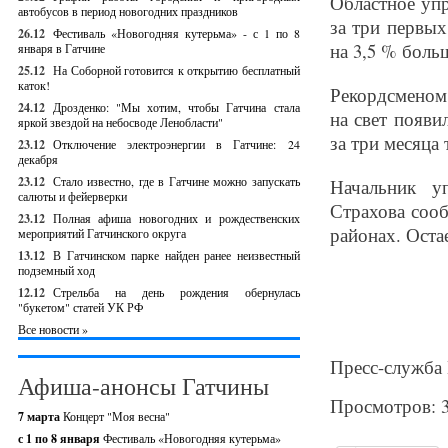
Областное упр
автобусов в период новогодних праздников
за три первых
26.12
Фестиваль «Новогодняя кутерьма» - с 1 по 8
на 3,5 % больш
января в Гатчине
25.12
На Соборной готовится к открытию бесплатный
каток!
Рекордсменом 
24.12
Дрозденко: "Мы хотим, чтобы Гатчина стала
на свет появи
яркой звездой на небосводе Ленобласти"
за три месяца 
23.12
Отключение электроэнергии в Гатчине: 24
декабря
23.12
Стало известно, где в Гатчине можно запускать
Начальник у
салюты и фейерверки
Страхова сооб
23.12
Полная афиша новогодних и рождественских
районах. Оста
мероприятий Гатчинского округа
13.12
В Гатчинском парке найден ранее неизвестный
подземный ход
12.12
Стрельба на день рождения обернулась
"букетом" статей УК РФ
Все новости »
Пресс-служба 
Афиша-анонсы Гатчины
Просмотров: 
7 марта
Концерт "Моя весна"
с 1 по 8 января
Фестиваль «Новогодняя кутерьма»