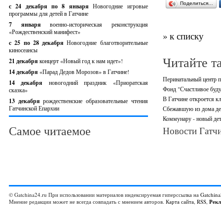
Поделиться…
с 24 декабря по 8 января
Новогодние игровые
программы для детей в Гатчине
7 января
военно-историческая реконструкция
«Рождественский манифест»
» к списку
c 25 по 28 декабря
Новогодние благотворительные
киносеансы
Читайте т
21 декабря
концерт «Новый год к нам идет»!
14 декабря
«Парад Дедов Морозов» в Гатчине!
Перинатальный центр п
14 декабря
новогодний праздник «Приоратская
Фонд "Счастливое буду
сказка»
В Гатчине откроется кл
13 декабря
рождественские образовательные чтения
Гатчинской Епархии
Сбежавшую из дома де
Коммунару - новый дет
Самое читаемое
Новости Гатчи
© Gatchina24.ru При использовании материалов индексируемая гиперссылка на
Gatchina
Мнение редакции может не всегда совпадать с мнением авторов.
Карта сайта
,
RSS
,
Рек