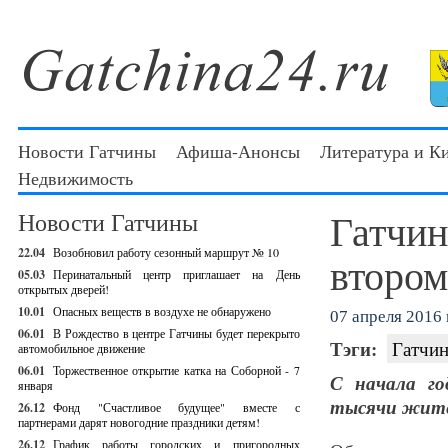
Новости Гатчины
Афиша-Анонсы
Литература и К
Недвижимость
Гатчин
Новости Гатчины
22.04
Возобновил работу сезонный маршрут № 10
втором
05.03
Перинатальный центр приглашает на День
открытых дверей!
10.01
Опасных веществ в воздухе не обнаружено
07 апреля 2016 г
06.01
В Рождество в центре Гатчины будет перекрыто
Тэги:
Гатчин
автомобильное движение
06.01
Торжественное открытие катка на Соборной - 7
С начала го
января
тысячи жите
26.12
Фонд "Счастливое будущее" вместе с
партнерами дарят новогодние праздники детям!
26.12
График работы городских и пригородных