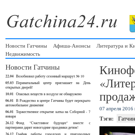
Новости Гатчины
Афиша-Анонсы
Литература и К
Недвижимость
Киноф
Новости Гатчины
22.04
Возобновил работу сезонный маршрут № 10
«Литер
05.03
Перинатальный центр приглашает на День
открытых дверей!
продаж
10.01
Опасных веществ в воздухе не обнаружено
06.01
В Рождество в центре Гатчины будет перекрыто
автомобильное движение
07 апреля 2016 г
06.01
Торжественное открытие катка на Соборной - 7
января
Тэги:
Гатчин
26.12
Фонд "Счастливое будущее" вместе с
партнерами дарят новогодние праздники детям!
26.12
График работы городских и пригородных