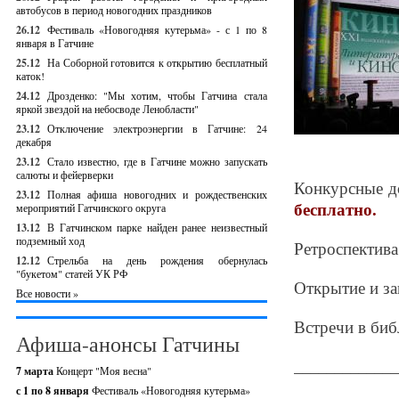
автобусов в период новогодних праздников
26.12
Фестиваль «Новогодняя кутерьма» - с 1 по 8
января в Гатчине
25.12
На Соборной готовится к открытию бесплатный
каток!
24.12
Дрозденко: "Мы хотим, чтобы Гатчина стала
яркой звездой на небосводе Ленобласти"
23.12
Отключение электроэнергии в Гатчине: 24
декабря
23.12
Стало известно, где в Гатчине можно запускать
салюты и фейерверки
Конкурсные д
23.12
Полная афиша новогодних и рождественских
бесплатно.
мероприятий Гатчинского округа
13.12
В Гатчинском парке найден ранее неизвестный
подземный ход
Ретроспектива
12.12
Стрельба на день рождения обернулась
"букетом" статей УК РФ
Открытие и за
Все новости »
Встречи в биб
Афиша-анонсы Гатчины
_____________
7 марта
Концерт "Моя весна"
с 1 по 8 января
Фестиваль «Новогодняя кутерьма»